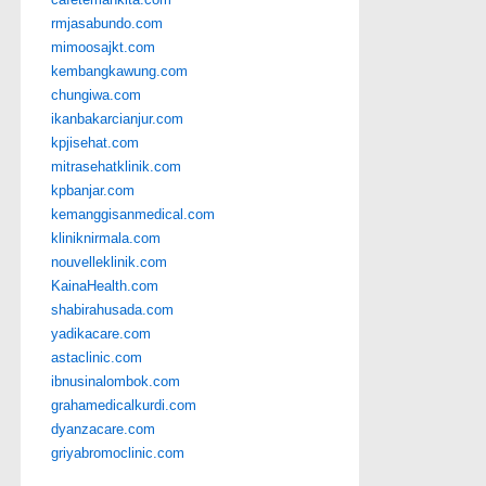
rmjasabundo.com
mimoosajkt.com
kembangkawung.com
chungiwa.com
ikanbakarcianjur.com
kpjisehat.com
mitrasehatklinik.com
kpbanjar.com
kemanggisanmedical.com
kliniknirmala.com
nouvelleklinik.com
KainaHealth.com
shabirahusada.com
yadikacare.com
astaclinic.com
ibnusinalombok.com
grahamedicalkurdi.com
dyanzacare.com
griyabromoclinic.com