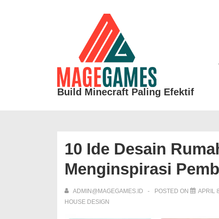
↓
Skip
to
Ma
Main
Na
Content
Build Minecraft Paling Efektif
10 Ide Desain Rumah
Menginspirasi Pem
ADMIN@MAGEGAMES.ID
POSTED ON
APRIL 8
HOUSE DESIGN