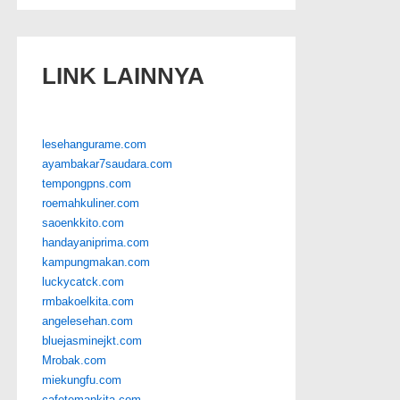
LINK LAINNYA
lesehangurame.com
ayambakar7saudara.com
tempongpns.com
roemahkuliner.com
saoenkkito.com
handayaniprima.com
kampungmakan.com
luckycatck.com
rmbakoelkita.com
angelesehan.com
bluejasminejkt.com
Mrobak.com
miekungfu.com
cafetemankita.com