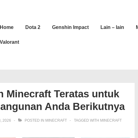
in
Home
Dota 2
Genshin Impact
Lain – lain
vigation
Valorant
 Minecraft Teratas untuk
bangunan Anda Berikutnya
, 2026
POSTED IN
MINECRAFT
TAGGED WITH
MINECRAFT