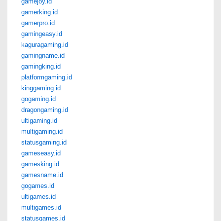
gamejoy.id
gamerking.id
gamerpro.id
gamingeasy.id
kaguragaming.id
gamingname.id
gamingking.id
platformgaming.id
kinggaming.id
gogaming.id
dragongaming.id
ultigaming.id
multigaming.id
statusgaming.id
gameseasy.id
gamesking.id
gamesname.id
gogames.id
ultigames.id
multigames.id
statusgames.id