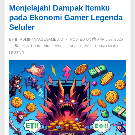
Menjelajahi Dampak Itemku
pada Ekonomi Gamer Legenda
Seluler
BY
ADMIN@MAGEGAMES.ID
POSTED ON
APRIL 27, 2025
POSTED IN
LAIN - LAIN
TAGGED WITH
ITEMKU-MOBILE-
LEGEND