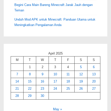
Begini Cara Main Bareng Minecraft Jarak Jauh dengan
Teman
Unduh Mod APK untuk Minecraft: Panduan Utama untuk
Meningkatkan Pengalaman Anda
April 2025
M
T
W
T
F
S
S
1
2
3
4
5
6
7
8
9
10
11
12
13
14
15
16
17
18
19
20
21
22
23
24
25
26
27
28
29
30
May »