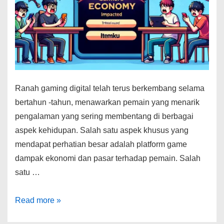
Ranah gaming digital telah terus berkembang selama
bertahun -tahun, menawarkan pemain yang menarik
pengalaman yang sering membentang di berbagai
aspek kehidupan. Salah satu aspek khusus yang
mendapat perhatian besar adalah platform game
dampak ekonomi dan pasar terhadap pemain. Salah
satu …
Menjelajahi
Read more »
Dampak