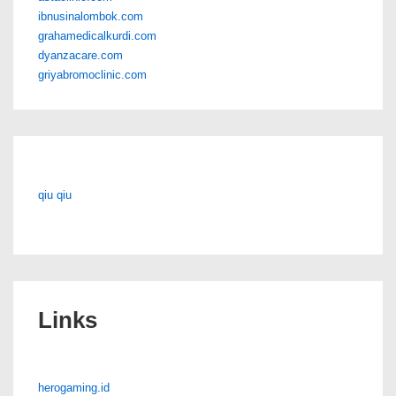
ibnusinalombok.com
grahamedicalkurdi.com
dyanzacare.com
griyabromoclinic.com
qiu qiu
Links
herogaming.id