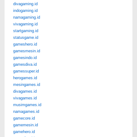
divagaming.id
indogaming.id
namagaming.id
vivagaming.id
startgaming.id
statusgame.id
gameshero.id
gamesmesin.id
gamesindo.id
gamesdiva.id
gamessuper.id
herogames.id
mesingames.id
divagames.id
vivagames.id
musimgames.id
namagames.id
gamecore.id
gamemesin.id
gamehero.id