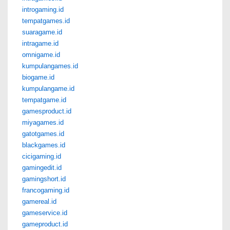
introgaming.id
tempatgames.id
suaragame.id
intragame.id
omnigame.id
kumpulangames.id
biogame.id
kumpulangame.id
tempatgame.id
gamesproduct.id
miyagames.id
gatotgames.id
blackgames.id
cicigaming.id
gamingedit.id
gamingshort.id
francogaming.id
gamereal.id
gameservice.id
gameproduct.id