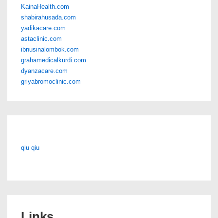
KainaHealth.com
shabirahusada.com
yadikacare.com
astaclinic.com
ibnusinalombok.com
grahamedicalkurdi.com
dyanzacare.com
griyabromoclinic.com
qiu qiu
Links