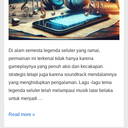
Di alam semesta legenda seluler yang ramai,
permainan ini terkenal tidak hanya karena
gameplaynya yang penuh aksi dan kecakapan
strategis tetapi juga karena soundtrack mendalamnya
yang menghidupkan pengalaman. Lagu -lagu tema
legenda seluler telah melampaui musik latar belaka
untuk menjadi …
Legenda
Read more »
Seluler: