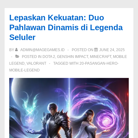
Eksplorasi
mendalam
Lepaskan Kekuatan: Duo
dari
Pahlawan Dinamis di Legenda
lagu
Seluler
tema
ikonik
BY
ADMIN@MAGEGAMES.ID
POSTED ON
JUNE 24, 2025
POSTED IN
DOTA 2
,
GENSHIN IMPACT
,
MINECRAFT
,
MOBILE
LEGEND
,
VALORANT
TAGGED WITH
20-PASANGAN-HERO-
MOBILE-LEGEND