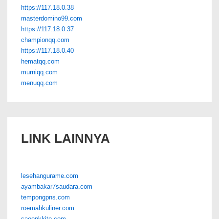
https://117.18.0.38
masterdomino99.com
https://117.18.0.37
championqq.com
https://117.18.0.40
hematqq.com
murniqq.com
menuqq.com
LINK LAINNYA
lesehangurame.com
ayambakar7saudara.com
tempongpns.com
roemahkuliner.com
saoenkkito.com