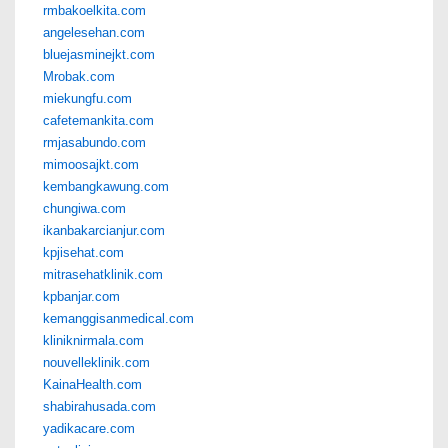
rmbakoelkita.com
angelesehan.com
bluejasminejkt.com
Mrobak.com
miekungfu.com
cafetemankita.com
rmjasabundo.com
mimoosajkt.com
kembangkawung.com
chungiwa.com
ikanbakarcianjur.com
kpjisehat.com
mitrasehatklinik.com
kpbanjar.com
kemanggisanmedical.com
kliniknirmala.com
nouvelleklinik.com
KainaHealth.com
shabirahusada.com
yadikacare.com