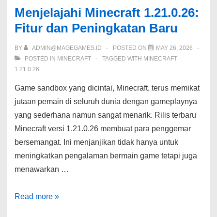
Menjelajahi Minecraft 1.21.0.26:
Fitur dan Peningkatan Baru
BY
ADMIN@MAGEGAMES.ID
POSTED ON
MAY 26, 2026
POSTED IN
MINECRAFT
TAGGED WITH
MINECRAFT
1.21.0.26
Game sandbox yang dicintai, Minecraft, terus memikat
jutaan pemain di seluruh dunia dengan gameplaynya
yang sederhana namun sangat menarik. Rilis terbaru
Minecraft versi 1.21.0.26 membuat para penggemar
bersemangat. Ini menjanjikan tidak hanya untuk
meningkatkan pengalaman bermain game tetapi juga
menawarkan …
Menjelajahi
Read more »
Minecraft