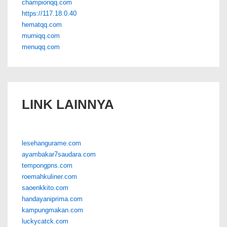
championqq.com
https://117.18.0.40
hematqq.com
murniqq.com
menuqq.com
LINK LAINNYA
lesehangurame.com
ayambakar7saudara.com
tempongpns.com
roemahkuliner.com
saoenkkito.com
handayaniprima.com
kampungmakan.com
luckycatck.com