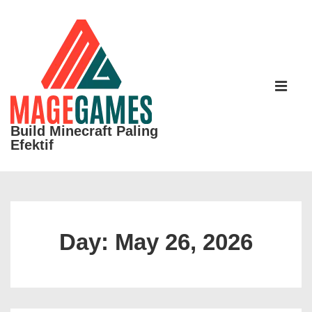
↓
Skip
to
Main
Main
Content
Navigati
ME
Build Minecraft Paling
Efektif
Day:
May 26, 2026