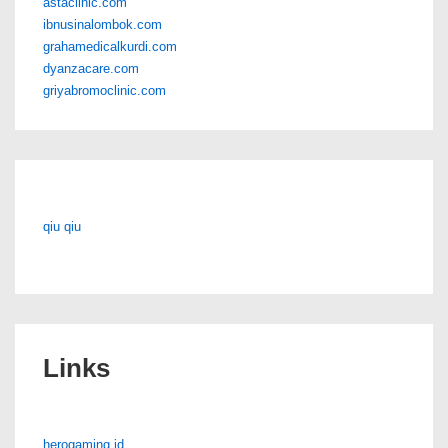
astaclinic.com
ibnusinalombok.com
grahamedicalkurdi.com
dyanzacare.com
griyabromoclinic.com
qiu qiu
Links
herogaming.id