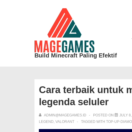
↓
Skip
to
Ma
Main
Na
Content
Build Minecraft Paling Efektif
Cara terbaik untuk 
legenda seluler
ADMIN@MAGEGAMES.ID
POSTED ON
JULY 8,
LEGEND
,
VALORANT
TAGGED WITH
TOP-UP-DIAM