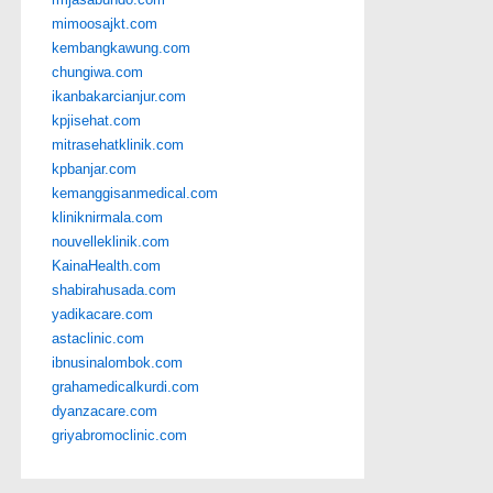
mimoosajkt.com
kembangkawung.com
chungiwa.com
ikanbakarcianjur.com
kpjisehat.com
mitrasehatklinik.com
kpbanjar.com
kemanggisanmedical.com
kliniknirmala.com
nouvelleklinik.com
KainaHealth.com
shabirahusada.com
yadikacare.com
astaclinic.com
ibnusinalombok.com
grahamedicalkurdi.com
dyanzacare.com
griyabromoclinic.com