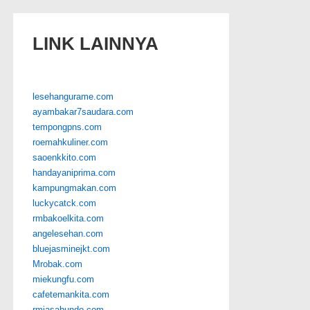
LINK LAINNYA
lesehangurame.com
ayambakar7saudara.com
tempongpns.com
roemahkuliner.com
saoenkkito.com
handayaniprima.com
kampungmakan.com
luckycatck.com
rmbakoelkita.com
angelesehan.com
bluejasminejkt.com
Mrobak.com
miekungfu.com
cafetemankita.com
rmjasabundo.com