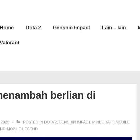
in
Home
Dota 2
Genshin Impact
Lain – lain
vigation
Valorant
menambah berlian di
 2025
POSTED IN
DOTA 2
,
GENSHIN IMPACT
,
MINECRAFT
,
MOBILE
OND-MOBILE-LEGEND