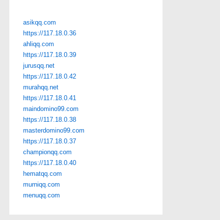
asikqq.com
https://117.18.0.36
ahliqq.com
https://117.18.0.39
jurusqq.net
https://117.18.0.42
murahqq.net
https://117.18.0.41
maindomino99.com
https://117.18.0.38
masterdomino99.com
https://117.18.0.37
championqq.com
https://117.18.0.40
hematqq.com
murniqq.com
menuqq.com