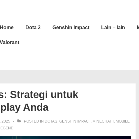
in
Home
Dota 2
Genshin Impact
Lain – lain
vigation
Valorant
: Strategi untuk
play Anda
, 2025
POSTED IN
DOTA 2
,
GENSHIN IMPACT
,
MINECRAFT
,
MOBILE
LEGEND