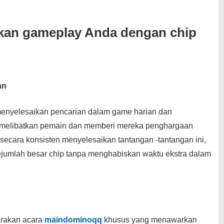
tkan gameplay Anda dengan chip
an
menyelesaikan pencarian dalam game harian dan
uk melibatkan pemain dan memberi mereka penghargaan
ecara konsisten menyelesaikan tantangan -tantangan ini,
umlah besar chip tanpa menghabiskan waktu ekstra dalam
arakan acara
maindominoqq
khusus yang menawarkan