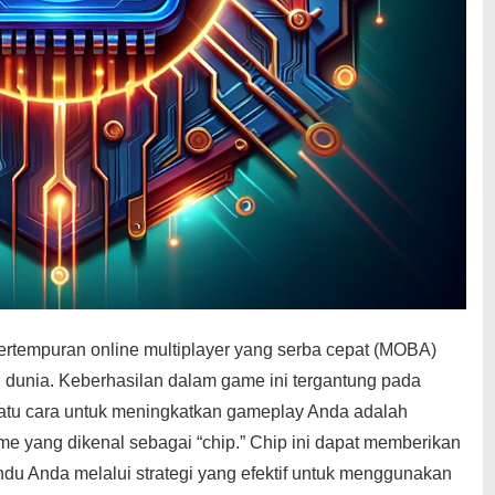
rtempuran online multiplayer yang serba cepat (MOBA)
h dunia. Keberhasilan dalam game ini tergantung pada
h satu cara untuk meningkatkan gameplay Anda adalah
 yang dikenal sebagai “chip.” Chip ini dapat memberikan
ndu Anda melalui strategi yang efektif untuk menggunakan