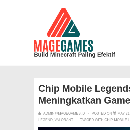
↓
Skip
to
Ma
Main
Na
Content
Build Minecraft Paling Efektif
Chip Mobile Legends
Meningkatkan Game
ADMIN@MAGEGAMES.ID
POSTED ON
MAY 21
LEGEND
,
VALORANT
TAGGED WITH
CHIP-MOBILE-