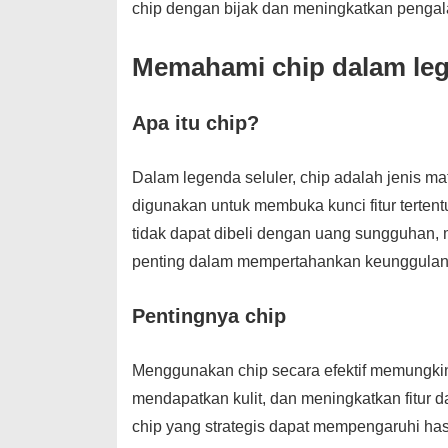
chip dengan bijak dan meningkatkan pengal
Memahami chip dalam leg
Apa itu chip?
Dalam legenda seluler, chip adalah jenis 
digunakan untuk membuka kunci fitur terten
tidak dapat dibeli dengan uang sungguhan, 
penting dalam mempertahankan keunggulan k
Pentingnya chip
Menggunakan chip secara efektif memungk
mendapatkan kulit, dan meningkatkan fitur
chip yang strategis dapat mempengaruhi 