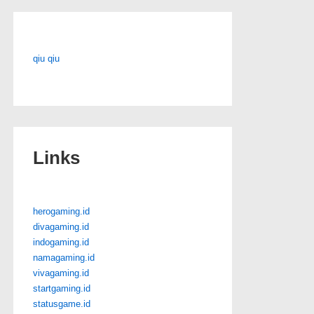
qiu qiu
Links
herogaming.id
divagaming.id
indogaming.id
namagaming.id
vivagaming.id
startgaming.id
statusgame.id