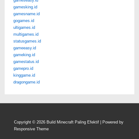
gameseasy.id
gamesking.id
gamesname.id
gogames.id
ultigames.id
multigames.id
statusgames.id
gameeasy.id
gameking.id
gamestatus.id
gamepro.id
kinggame.id
dragongame.id
Copyright © 2026
Build Minecraft Paling Efektif
| Powered by
Responsive Theme