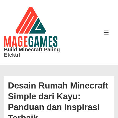
↓
Skip
to
Main
Main
Content
Navigati
ME
Build Minecraft Paling
Efektif
Desain Rumah Minecraft
Simple dari Kayu:
Panduan dan Inspirasi
Terbaik