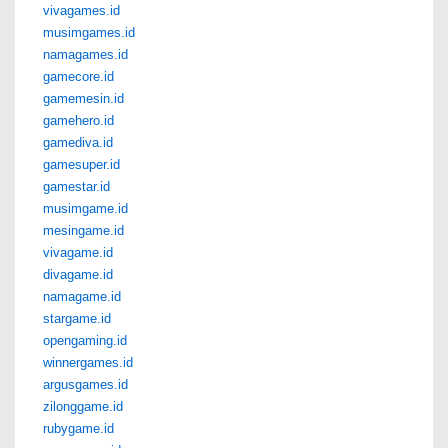
vivagames.id
musimgames.id
namagames.id
gamecore.id
gamemesin.id
gamehero.id
gamediva.id
gamesuper.id
gamestar.id
musimgame.id
mesingame.id
vivagame.id
divagame.id
namagame.id
stargame.id
opengaming.id
winnergames.id
argusgames.id
zilonggame.id
rubygame.id