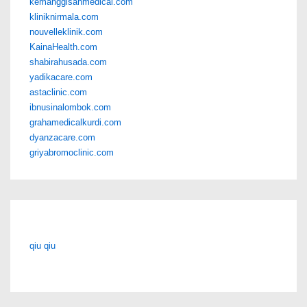
kemanggisanmedical.com
kliniknirmala.com
nouvelleklinik.com
KainaHealth.com
shabirahusada.com
yadikacare.com
astaclinic.com
ibnusinalombok.com
grahamedicalkurdi.com
dyanzacare.com
griyabromoclinic.com
qiu qiu