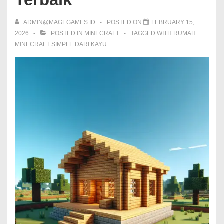
ADMIN@MAGEGAMES.ID
POSTED ON
FEBRUARY 15,
2026
POSTED IN
MINECRAFT
TAGGED WITH
RUMAH
MINECRAFT SIMPLE DARI KAYU