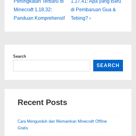
Post
Post
navigation
Peningkatan Terbaru di
1.17.41: Apa yang Baru
is
is
Minecraft 1.18.32:
di Pembaruan Gua &
Panduan Komprehensif
Tebing? ›
Search
SEARCH
Recent Posts
Cara Mengunduh dan Memainkan Minecraft Offline
Gratis