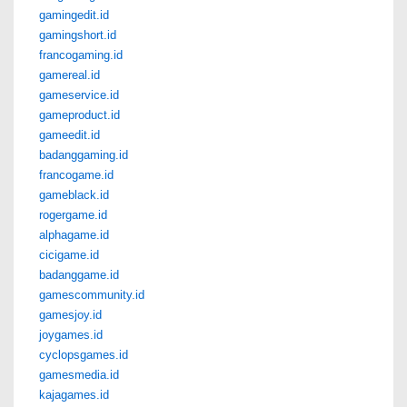
gamingedit.id
gamingshort.id
francogaming.id
gamereal.id
gameservice.id
gameproduct.id
gameedit.id
badanggaming.id
francogame.id
gameblack.id
rogergame.id
alphagame.id
cicigame.id
badanggame.id
gamescommunity.id
gamesjoy.id
joygames.id
cyclopsgames.id
gamesmedia.id
kajagames.id