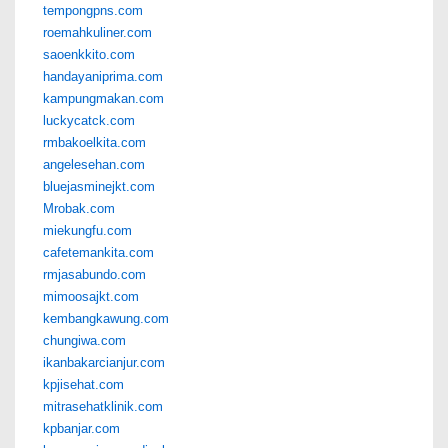
tempongpns.com
roemahkuliner.com
saoenkkito.com
handayaniprima.com
kampungmakan.com
luckycatck.com
rmbakoelkita.com
angelesehan.com
bluejasminejkt.com
Mrobak.com
miekungfu.com
cafetemankita.com
rmjasabundo.com
mimoosajkt.com
kembangkawung.com
chungiwa.com
ikanbakarcianjur.com
kpjisehat.com
mitrasehatklinik.com
kpbanjar.com