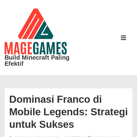
↓
Skip
to
Main
Main
Content
Navigati
ME
Build Minecraft Paling
Efektif
Dominasi Franco di
Mobile Legends: Strategi
untuk Sukses