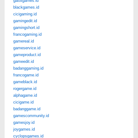
gatotgames.id
blackgames.id
cicigaming.id
gamingedit.id
gamingshort.id
francogaming.id
gamereal.id
gameservice.id
gameproduct.id
gameedit.id
badanggaming.id
francogame.id
gameblack.id
rogergame.id
alphagame.id
cicigame.id
badanggame.id
gamescommunity.id
gamesjoy.id
joygames.id
cyclopsgames.id