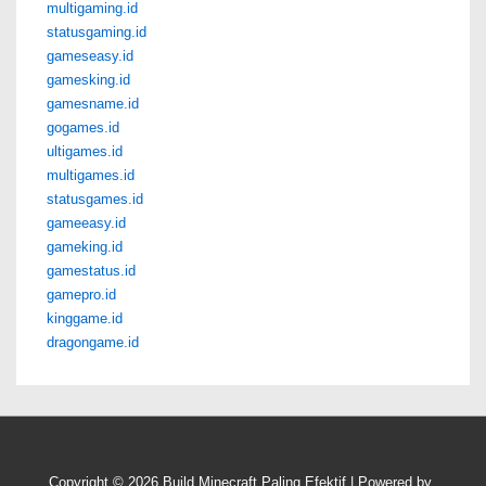
multigaming.id
statusgaming.id
gameseasy.id
gamesking.id
gamesname.id
gogames.id
ultigames.id
multigames.id
statusgames.id
gameeasy.id
gameking.id
gamestatus.id
gamepro.id
kinggame.id
dragongame.id
Copyright © 2026
Build Minecraft Paling Efektif
| Powered by