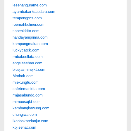
lesehangurame.com
ayambakar7saudara.com
tempongpns.com
roemahkuliner.com
saoenkkito.com
handayaniprima.com
kampungmakan.com
luckycatck.com
rmbakoelkita.com
angelesehan.com
bluejasminejkt.com
Mrobak.com
miekungfu.com
cafetemankita.com
rmjasabundo.com
mimoosajkt.com
kembangkawung.com
chungiwa.com
ikanbakarcianjur.com
kpjisehat.com