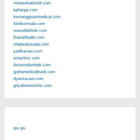
mitrasehatklinik.com
kpbanjar.com
kemanggisanmedical.com
kliniknirmala.com
nouvelleklinik.com
KainaHealth.com
shabirahusada.com
yadikacare.com
astaclinic.com
ibnusinalombok.com
grahamedicalkurdi.com
dyanzacare.com
griyabromoclinic.com
qiu qiu