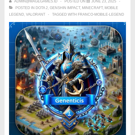
ADMIN@MAGEGAMES.ID
POSTED ON
JUNE 23, 2025
POSTED IN
DOTA 2
,
GENSHIN IMPACT
,
MINECRAFT
,
MOBILE
LEGEND
,
VALORANT
TAGGED WITH
FRANCO-MOBILE-LEGEND