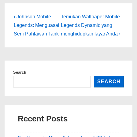
Post
Previous
Next
‹ Johnson Mobile
Temukan Wallpaper Mobile
Post
Post
navigation
Legends: Menguasai
Legends Dynamic yang
is
is
Seni Pahlawan Tank
menghidupkan layar Anda ›
Search
SEARCH
Recent Posts