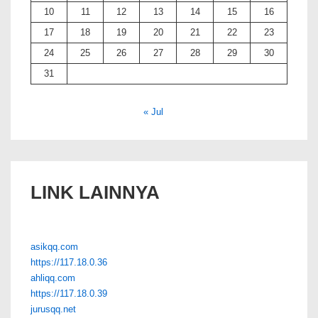
10
11
12
13
14
15
16
17
18
19
20
21
22
23
24
25
26
27
28
29
30
31
« Jul
LINK LAINNYA
asikqq.com
https://117.18.0.36
ahliqq.com
https://117.18.0.39
jurusqq.net