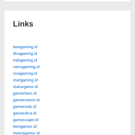
Links
herogaming.id
divagaming.id
indogaming.id
namagaming.id
vivagaming.id
startgaming.id
statusgame.id
gameshero.id
gamesmesin.id
gamesindo.id
gamesdiva.id
gamessuper.id
herogames.id
mesingames.id