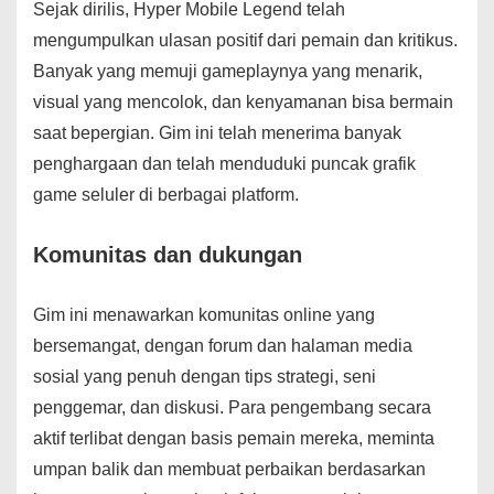
Sejak dirilis, Hyper Mobile Legend telah
mengumpulkan ulasan positif dari pemain dan kritikus.
Banyak yang memuji gameplaynya yang menarik,
visual yang mencolok, dan kenyamanan bisa bermain
saat bepergian. Gim ini telah menerima banyak
penghargaan dan telah menduduki puncak grafik
game seluler di berbagai platform.
Komunitas dan dukungan
Gim ini menawarkan komunitas online yang
bersemangat, dengan forum dan halaman media
sosial yang penuh dengan tips strategi, seni
penggemar, dan diskusi. Para pengembang secara
aktif terlibat dengan basis pemain mereka, meminta
umpan balik dan membuat perbaikan berdasarkan