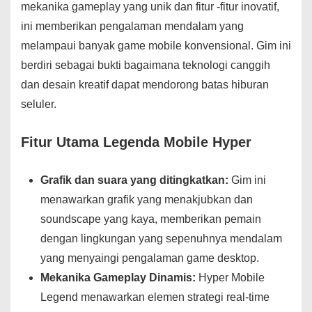
mekanika gameplay yang unik dan fitur -fitur inovatif,
ini memberikan pengalaman mendalam yang
melampaui banyak game mobile konvensional. Gim ini
berdiri sebagai bukti bagaimana teknologi canggih
dan desain kreatif dapat mendorong batas hiburan
seluler.
Fitur Utama Legenda Mobile Hyper
Grafik dan suara yang ditingkatkan:
Gim ini
menawarkan grafik yang menakjubkan dan
soundscape yang kaya, memberikan pemain
dengan lingkungan yang sepenuhnya mendalam
yang menyaingi pengalaman game desktop.
Mekanika Gameplay Dinamis:
Hyper Mobile
Legend menawarkan elemen strategi real-time