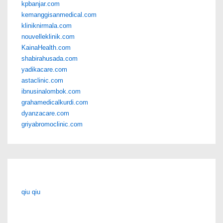
kpbanjar.com
kemanggisanmedical.com
kliniknirmala.com
nouvelleklinik.com
KainaHealth.com
shabirahusada.com
yadikacare.com
astaclinic.com
ibnusinalombok.com
grahamedicalkurdi.com
dyanzacare.com
griyabromoclinic.com
qiu qiu