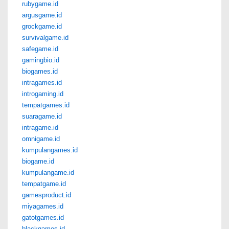
rubygame.id
argusgame.id
grockgame.id
survivalgame.id
safegame.id
gamingbio.id
biogames.id
intragames.id
introgaming.id
tempatgames.id
suaragame.id
intragame.id
omnigame.id
kumpulangames.id
biogame.id
kumpulangame.id
tempatgame.id
gamesproduct.id
miyagames.id
gatotgames.id
blackgames.id