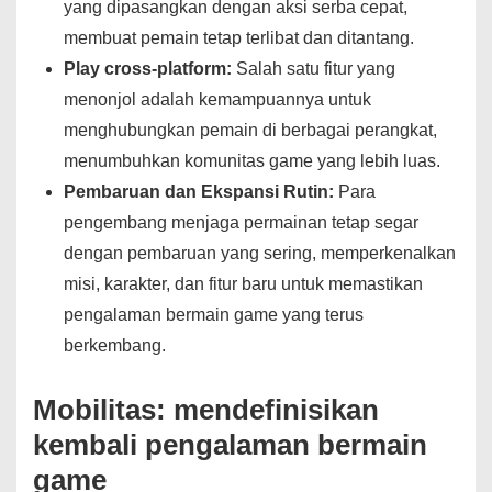
yang dipasangkan dengan aksi serba cepat,
membuat pemain tetap terlibat dan ditantang.
Play cross-platform:
Salah satu fitur yang
menonjol adalah kemampuannya untuk
menghubungkan pemain di berbagai perangkat,
menumbuhkan komunitas game yang lebih luas.
Pembaruan dan Ekspansi Rutin:
Para
pengembang menjaga permainan tetap segar
dengan pembaruan yang sering, memperkenalkan
misi, karakter, dan fitur baru untuk memastikan
pengalaman bermain game yang terus
berkembang.
Mobilitas: mendefinisikan
kembali pengalaman bermain
game