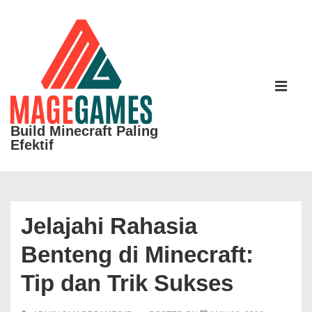
↓
Skip
to
Main
Main
Content
Navigati
ME
Build Minecraft Paling
Efektif
Jelajahi Rahasia
Benteng di Minecraft:
Tip dan Trik Sukses