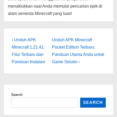
menaklukkan saat Anda memulai pencarian epik di
alam semesta Minecraft yang luas!
Post
Previous
Next
‹ Unduh APK
Unduh APK Minecraft
Post
Post
navigation
Minecraft 1.21.41:
Pocket Edition Terbaru:
is
is
Fitur Terbaru dan
Panduan Utama Anda untuk
Panduan Instalasi
Game Seluler ›
Search
SEARCH