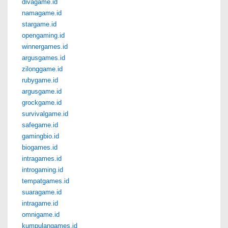
divagame.id
namagame.id
stargame.id
opengaming.id
winnergames.id
argusgames.id
zilonggame.id
rubygame.id
argusgame.id
grockgame.id
survivalgame.id
safegame.id
gamingbio.id
biogames.id
intragames.id
introgaming.id
tempatgames.id
suaragame.id
intragame.id
omnigame.id
kumpulangames.id