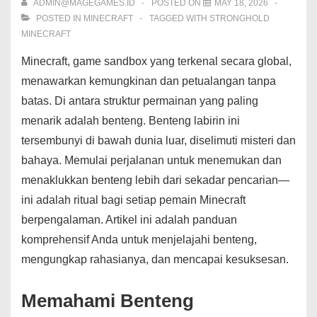
ADMIN@MAGEGAMES.ID
POSTED ON
MAY 18, 2026
POSTED IN
MINECRAFT
TAGGED WITH
STRONGHOLD
MINECRAFT
Minecraft, game sandbox yang terkenal secara global,
menawarkan kemungkinan dan petualangan tanpa
batas. Di antara struktur permainan yang paling
menarik adalah benteng. Benteng labirin ini
tersembunyi di bawah dunia luar, diselimuti misteri dan
bahaya. Memulai perjalanan untuk menemukan dan
menaklukkan benteng lebih dari sekadar pencarian—
ini adalah ritual bagi setiap pemain Minecraft
berpengalaman. Artikel ini adalah panduan
komprehensif Anda untuk menjelajahi benteng,
mengungkap rahasianya, dan mencapai kesuksesan.
Memahami Benteng