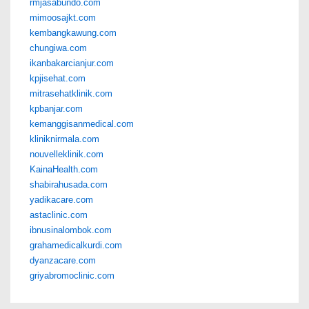
rmjasabundo.com
mimoosajkt.com
kembangkawung.com
chungiwa.com
ikanbakarcianjur.com
kpjisehat.com
mitrasehatklinik.com
kpbanjar.com
kemanggisanmedical.com
kliniknirmala.com
nouvelleklinik.com
KainaHealth.com
shabirahusada.com
yadikacare.com
astaclinic.com
ibnusinalombok.com
grahamedicalkurdi.com
dyanzacare.com
griyabromoclinic.com