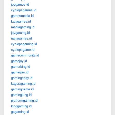
joygames.id
cyclopsgames.id
gamesmedia.id
kajagames.id
mediagaming.id
joygaming.id
nanagames.id
cyclopsgaming.id
cyclopsgame.id
gamecommunity.id
gamejoy.id
gamerking.id
gamerpro.id
gamingeasy.id
kaguragaming.id
gamingname.id
gamingking.id
platformgaming.id
kinggaming.id
gogaming.id