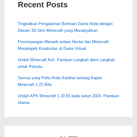
Recent Posts
Tingkatkan Pengalaman Bermain Game Anda dengan
Desain 3D Skin Minecraft yang Menakjubkan
Persimpangan Menarik antara Hentai dan Minecraft:
Menjelajahi Kreativitas di Dunia Virtual
Unduh Minecraft Asli: Panduan Langkah demi Langkah
untuk Pemula
Semua yang Perlu Anda Ketahui tentang Kapan
Minecraft 1.21 Rilis
Unduh APK Minecraft 1.20.81 pada tahun 2024: Panduan
Utama