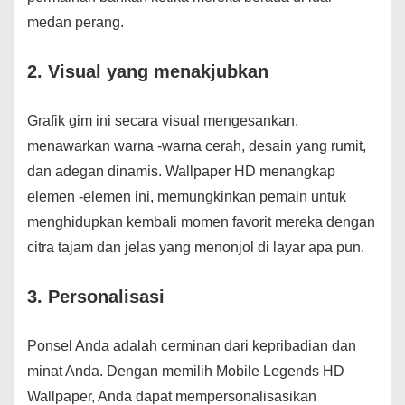
medan perang.
2. Visual yang menakjubkan
Grafik gim ini secara visual mengesankan,
menawarkan warna -warna cerah, desain yang rumit,
dan adegan dinamis. Wallpaper HD menangkap
elemen -elemen ini, memungkinkan pemain untuk
menghidupkan kembali momen favorit mereka dengan
citra tajam dan jelas yang menonjol di layar apa pun.
3. Personalisasi
Ponsel Anda adalah cerminan dari kepribadian dan
minat Anda. Dengan memilih Mobile Legends HD
Wallpaper, Anda dapat mempersonalisasikan