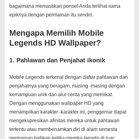
bagaimana memastikan ponsel Anda terlihat sama
epiknya dengan permainan itu sendiri.
Mengapa Memilih Mobile
Legends HD Wallpaper?
1. Pahlawan dan Penjahat ikonik
Mobile Legends terkenal dengan daftar pahlawan dan
penjahatnya yang beragam, masing -masing dengan
kemampuan unik dan alur cerita yang memikat.
Dengan menggunakan wallpaper HD yang
menampilkan karakter -karakter ini, penggemar dapat
mengekspresikan afinitas mereka untuk pahlawan
tertentu atau membenamkan diri di alam semesta
permainan bahkan ketika mereka berada di luar