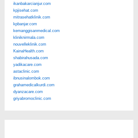
ikanbakarcianjur.com
kpjisehat.com
mitrasehatklinik.com
kpbanjar.com
kemanggisanmedical.com
kliniknirmala.com
nouvelleklinik.com
KainaHealth.com
shabirahusada.com
yadikacare.com
astaclinic.com
ibnusinalombok.com
grahamedicalkurdi.com
dyanzacare.com
griyabromoclinic.com