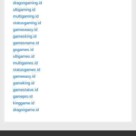
dragongaming.id
ultigaming.id
multigaming.id
statusgaming.id
gameseasy.id
gamesking.id
gamesname.id
gogames.id
ultigames.id
multigames.id
statusgames.id
gameeasy.id
gameking.id
gamestatus.id
gamepro.id
kinggame.id
dragongame.id