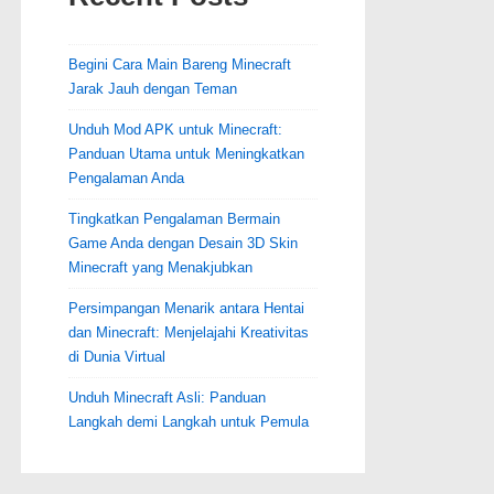
Begini Cara Main Bareng Minecraft
Jarak Jauh dengan Teman
Unduh Mod APK untuk Minecraft:
Panduan Utama untuk Meningkatkan
Pengalaman Anda
Tingkatkan Pengalaman Bermain
Game Anda dengan Desain 3D Skin
Minecraft yang Menakjubkan
Persimpangan Menarik antara Hentai
dan Minecraft: Menjelajahi Kreativitas
di Dunia Virtual
Unduh Minecraft Asli: Panduan
Langkah demi Langkah untuk Pemula