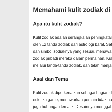
Memahami kulit zodiak di 
Apa itu kulit zodiak?
Kulit zodiak adalah serangkaian peningkata
oleh 12 tanda zodiak dari astrologi barat. S
dan simbol zodiaknya yang sesuai, menaw
zodiak pribadi mereka dalam permainan. Kulit 
melalui tanda-tanda zodiak, dan telah menja
Asal dan Tema
Kulit zodiak diperkenalkan sebagai bagian
estetika game, menawarkan pemain tidak han
juga hubungan tematik. Desainnya mengga