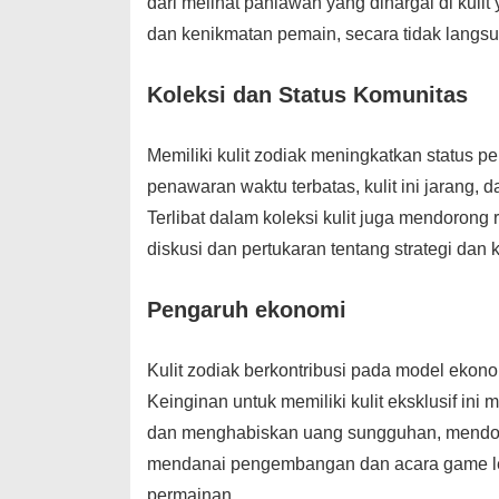
dari melihat pahlawan yang dihargai di kul
dan kenikmatan pemain, secara tidak langs
Koleksi dan Status Komunitas
Memiliki kulit zodiak meningkatkan status 
penawaran waktu terbatas, kulit ini jarang, 
Terlibat dalam koleksi kulit juga mendoron
diskusi dan pertukaran tentang strategi dan k
Pengaruh ekonomi
Kulit zodiak berkontribusi pada model eko
Keinginan untuk memiliki kulit eksklusif in
dan menghabiskan uang sungguhan, mendo
mendanai pengembangan dan acara game leb
permainan.