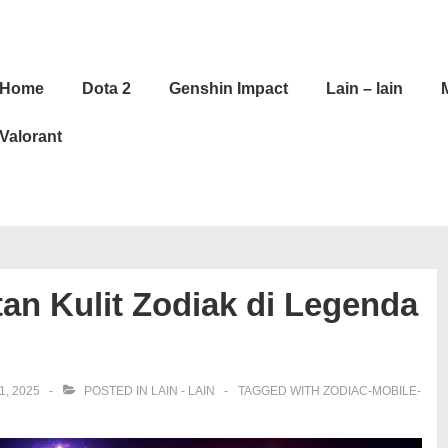
in
Home
Dota 2
Genshin Impact
Lain – lain
vigation
Valorant
n Kulit Zodiak di Legenda
1, 2025
POSTED IN
LAIN - LAIN
TAGGED WITH
ZODIAC-MOBILE-