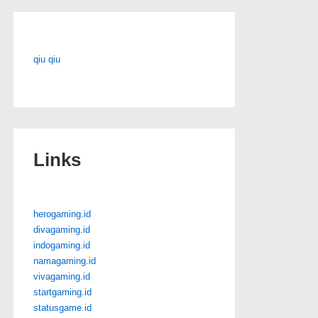
qiu qiu
Links
herogaming.id
divagaming.id
indogaming.id
namagaming.id
vivagaming.id
startgaming.id
statusgame.id