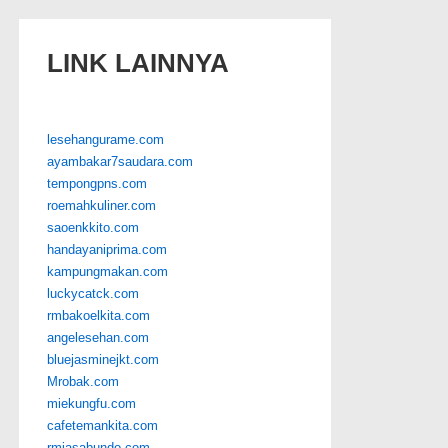
LINK LAINNYA
lesehangurame.com
ayambakar7saudara.com
tempongpns.com
roemahkuliner.com
saoenkkito.com
handayaniprima.com
kampungmakan.com
luckycatck.com
rmbakoelkita.com
angelesehan.com
bluejasminejkt.com
Mrobak.com
miekungfu.com
cafetemankita.com
rmjasabundo.com