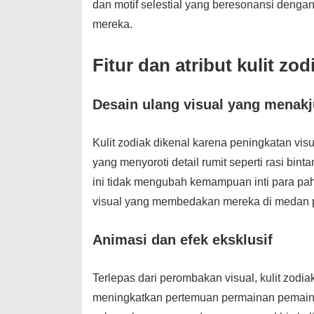
dan motif selestial yang beresonansi denga
mereka.
Fitur dan atribut kulit zod
Desain ulang visual yang menak
Kulit zodiak dikenal karena peningkatan v
yang menyoroti detail rumit seperti rasi bint
ini tidak mengubah kemampuan inti para p
visual yang membedakan mereka di medan 
Animasi dan efek eksklusif
Terlepas dari perombakan visual, kulit zodi
meningkatkan pertemuan permainan pemain. 