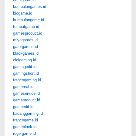
kumpulangames.id
biogame.id
kumpulangame.id
tempatgame.id
gamesproduct.id
miyagames.id
gatotgames.id
blackgames.id
cicigaming.id
gamingedit.id
gamingshort.id
francogaming.id
gamereal.id
gameservice.id
gameproduct.id
gameedit.id
badanggaming.id
francogame.id
gameblack.id
rogergame.id