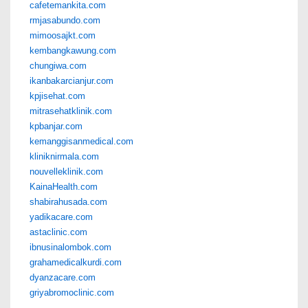
cafetemankita.com
rmjasabundo.com
mimoosajkt.com
kembangkawung.com
chungiwa.com
ikanbakarcianjur.com
kpjisehat.com
mitrasehatklinik.com
kpbanjar.com
kemanggisanmedical.com
kliniknirmala.com
nouvelleklinik.com
KainaHealth.com
shabirahusada.com
yadikacare.com
astaclinic.com
ibnusinalombok.com
grahamedicalkurdi.com
dyanzacare.com
griyabromoclinic.com