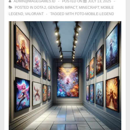
ADMIN@MAGEGAMES.ID
POSTED ON
JULY 13, 2025
POSTED IN
DOTA 2
,
GENSHIN IMPACT
,
MINECRAFT
,
MOBILE
LEGEND
,
VALORANT
TAGGED WITH
FOTO-MOBILE-LEGEND