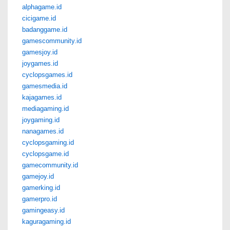
alphagame.id
cicigame.id
badanggame.id
gamescommunity.id
gamesjoy.id
joygames.id
cyclopsgames.id
gamesmedia.id
kajagames.id
mediagaming.id
joygaming.id
nanagames.id
cyclopsgaming.id
cyclopsgame.id
gamecommunity.id
gamejoy.id
gamerking.id
gamerpro.id
gamingeasy.id
kaguragaming.id