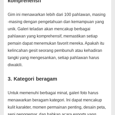
komprehensif
Gim ini menawarkan lebih dari 100 pahlawan, masing
-masing dengan pengetahuan dan kemampuan yang
unik. Galeri teladan akan mencakup berbagai
pahlawan yang komprehensif, memastikan setiap
pemain dapat menemukan favorit mereka. Apakah itu
kelincahan gesit seorang pembunuh atau kehadiran
tangki yang mengesankan, setiap pahlawan harus
diwakili.
3.
Kategori beragam
Untuk memenuhi berbagai minat, galeri foto harus
menawarkan beragam kategori. Ini dapat mencakup
kulit karakter, momen permainan penting, desain peta,
seni penggemar, dan bahkan acara esports yang