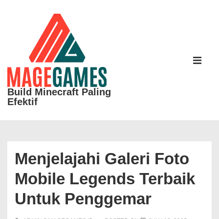
↓
Skip
to
Main
Main
Content
Navigati
ME
Build Minecraft Paling
Efektif
Menjelajahi Galeri Foto
Mobile Legends Terbaik
Untuk Penggemar