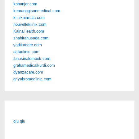
kpbanjar.com
kemanggisanmedical.com
kliniknirmala.com
nouvelleklinik.com
KainaHealth.com
shabirahusada.com
yadikacare.com
astaclinic.com
ibnusinalombok.com
grahamedicalkurdi.com
dyanzacare.com
griyabromoclinic.com
qiu qiu