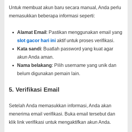
Untuk membuat akun baru secara manual, Anda perlu
memasukkan beberapa informasi seperti:
Alamat Email
: Pastikan menggunakan email yang
slot gacor hari ini
aktif untuk proses verifikasi.
Kata sandi
: Buatlah password yang kuat agar
akun Anda aman.
Nama belakang
: Pilih username yang unik dan
belum digunakan pemain lain.
5. Verifikasi Email
Setelah Anda memasukkan informasi, Anda akan
menerima email verifikasi. Buka email tersebut dan
klik link verifikasi untuk mengaktifkan akun Anda.