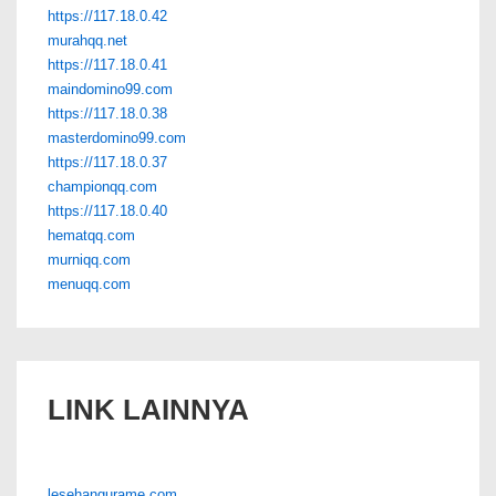
https://117.18.0.42
murahqq.net
https://117.18.0.41
maindomino99.com
https://117.18.0.38
masterdomino99.com
https://117.18.0.37
championqq.com
https://117.18.0.40
hematqq.com
murniqq.com
menuqq.com
LINK LAINNYA
lesehangurame.com