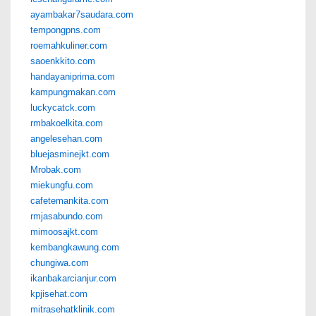
ayambakar7saudara.com
tempongpns.com
roemahkuliner.com
saoenkkito.com
handayaniprima.com
kampungmakan.com
luckycatck.com
rmbakoelkita.com
angelesehan.com
bluejasminejkt.com
Mrobak.com
miekungfu.com
cafetemankita.com
rmjasabundo.com
mimoosajkt.com
kembangkawung.com
chungiwa.com
ikanbakarcianjur.com
kpjisehat.com
mitrasehatklinik.com