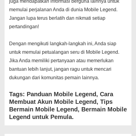
juga mendapatkan informasi berguna lainnya untuk
memulai perjalanan Anda di dunia Mobile Legend.
Jangan lupa terus berlatih dan nikmati setiap
pertandingan!
Dengan mengikuti langkah-langkah ini, Anda siap
untuk memulai petualangan seru di Mobile Legend.
Jika Anda memiliki pertanyaan atau memerlukan
bantuan lebih lanjut, jangan ragu untuk mencari
dukungan dari komunitas pemain lainnya.
Tags: Panduan Mobile Legend, Cara
Membuat Akun Mobile Legend, Tips
Bermain Mobile Legend, Bermain Mobile
Legend untuk Pemula.