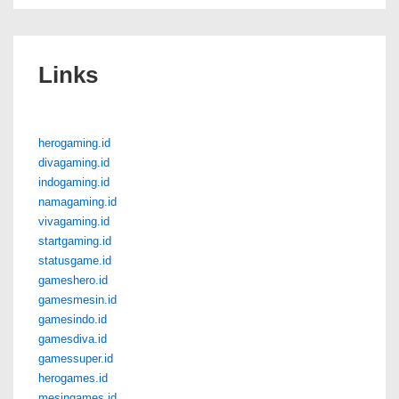
Links
herogaming.id
divagaming.id
indogaming.id
namagaming.id
vivagaming.id
startgaming.id
statusgame.id
gameshero.id
gamesmesin.id
gamesindo.id
gamesdiva.id
gamessuper.id
herogames.id
mesingames.id