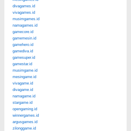
divagames.id
vivagames.id
musimgames.id
namagames.id
gamecore.id
gamemesin.id
gamehero.id
gamediva.id
gamesuper.id
gamestar.id
musimgame.id
mesingame.id
vivagame.id
divagame.id
namagame.id
stargame.id
opengaming.id
winnergames.id
argusgames.id
zilonggame.id