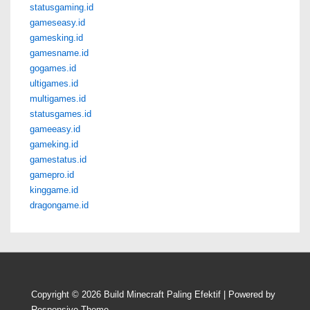
statusgaming.id
gameseasy.id
gamesking.id
gamesname.id
gogames.id
ultigames.id
multigames.id
statusgames.id
gameeasy.id
gameking.id
gamestatus.id
gamepro.id
kinggame.id
dragongame.id
Copyright © 2026
Build Minecraft Paling Efektif
| Powered by
Responsive Theme