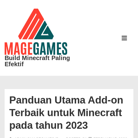
↓
Skip
to
Main
Main
Content
Navigati
ME
Build Minecraft Paling
Efektif
Panduan Utama Add-on
Terbaik untuk Minecraft
pada tahun 2023