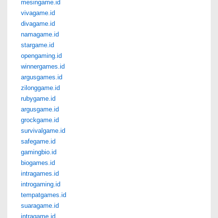
mesingame.id
vivagame.id
divagame.id
namagame.id
stargame.id
opengaming.id
winnergames.id
argusgames.id
zilonggame.id
rubygame.id
argusgame.id
grockgame.id
survivalgame.id
safegame.id
gamingbio.id
biogames.id
intragames.id
introgaming.id
tempatgames.id
suaragame.id
intragame.id