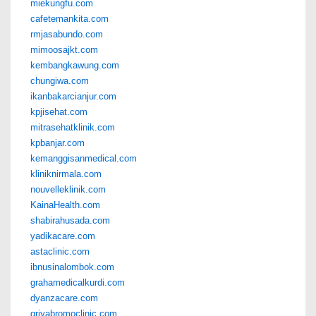
miekungfu.com
cafetemankita.com
rmjasabundo.com
mimoosajkt.com
kembangkawung.com
chungiwa.com
ikanbakarcianjur.com
kpjisehat.com
mitrasehatklinik.com
kpbanjar.com
kemanggisanmedical.com
kliniknirmala.com
nouvelleklinik.com
KainaHealth.com
shabirahusada.com
yadikacare.com
astaclinic.com
ibnusinalombok.com
grahamedicalkurdi.com
dyanzacare.com
griyabromoclinic.com