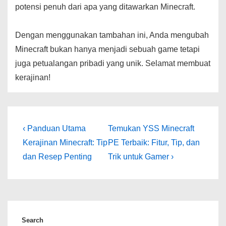
potensi penuh dari apa yang ditawarkan Minecraft.
Dengan menggunakan tambahan ini, Anda mengubah
Minecraft bukan hanya menjadi sebuah game tetapi
juga petualangan pribadi yang unik. Selamat membuat
kerajinan!
Post
Previous
Next
‹ Panduan Utama
Temukan YSS Minecraft
Post
Post
navigation
Kerajinan Minecraft: Tip
PE Terbaik: Fitur, Tip, dan
is
is
dan Resep Penting
Trik untuk Gamer ›
Search