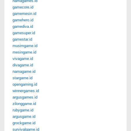
namagames.id
gamecore.id
gamemesin.id
gamehero.id
gamediva.id
gamesuper.id
gamestar.id
musimgame.id
mesingame.id
vivagame.id
divagame.id
namagame.id
stargame.id
opengaming.id
winnergames.id
argusgames.id
zilonggame.id
rubygame.id
argusgame.id
grockgame.id
survivalgame.id