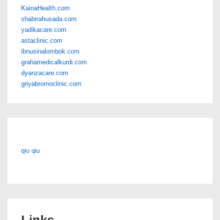
KainaHealth.com
shabirahusada.com
yadikacare.com
astaclinic.com
ibnusinalombok.com
grahamedicalkurdi.com
dyanzacare.com
griyabromoclinic.com
qiu qiu