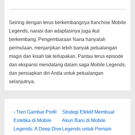
Seiring dengan terus berkembangnya franchise Mobile
Legends, narasi dan adaptasinya juga ikut
berkembang. Pengembaraan Nana hanyalah
permulaan, menjanjikan lebih banyak petualangan
magis dan kisah tak terlupakan. Pantau terus episode
dan ekspansi mendatang dalam saga Mobile Legends,
dan persiapkan diri Anda untuk petualangan
selanjutnya.
Post
Previous
Next
‹ Tren Gambar Profil
Strategi Efektif Membuat
Post
Post
navigation
Estetika di Mobile
Akun Baru di Mobile
is
is
Legends: A Deep Dive
Legends untuk Pemain