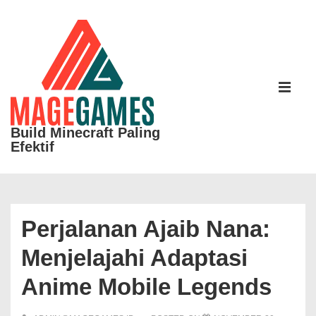
↓
Skip
to
Main
Main
Content
Navigati
ME
Build Minecraft Paling
Efektif
Perjalanan Ajaib Nana:
Menjelajahi Adaptasi
Anime Mobile Legends