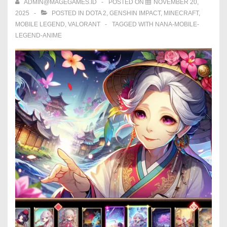
ADMIN@MAGEGAMES.ID
POSTED ON
NOVEMBER 20,
2025
POSTED IN
DOTA 2
,
GENSHIN IMPACT
,
MINECRAFT
,
MOBILE LEGEND
,
VALORANT
TAGGED WITH
NANA-MOBILE-
LEGEND-ANIME