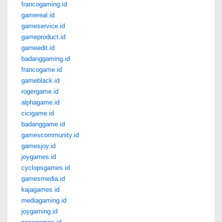
francogaming.id
gamereal.id
gameservice.id
gameproduct.id
gameedit.id
badanggaming.id
francogame.id
gameblack.id
rogergame.id
alphagame.id
cicigame.id
badanggame.id
gamescommunity.id
gamesjoy.id
joygames.id
cyclopsgames.id
gamesmedia.id
kajagames.id
mediagaming.id
joygaming.id