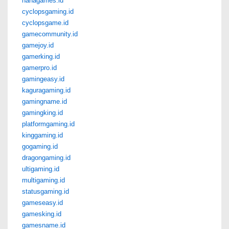
nanagames.id
cyclopsgaming.id
cyclopsgame.id
gamecommunity.id
gamejoy.id
gamerking.id
gamerpro.id
gamingeasy.id
kaguragaming.id
gamingname.id
gamingking.id
platformgaming.id
kinggaming.id
gogaming.id
dragongaming.id
ultigaming.id
multigaming.id
statusgaming.id
gameseasy.id
gamesking.id
gamesname.id