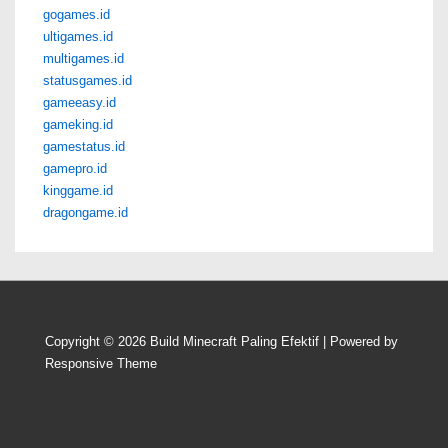
gogames.id
ultigames.id
multigames.id
statusgames.id
gameeasy.id
gameking.id
gamestatus.id
gamepro.id
kinggame.id
dragongame.id
Copyright © 2026
Build Minecraft Paling Efektif
| Powered by
Responsive Theme