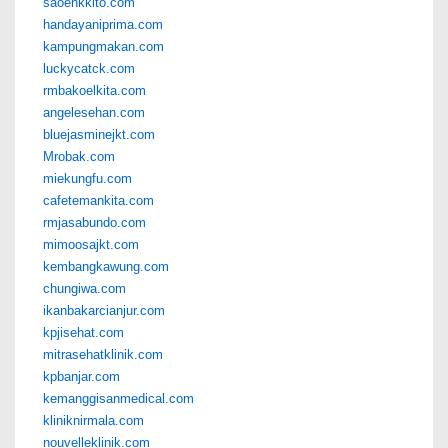
saoenkkito.com
handayaniprima.com
kampungmakan.com
luckycatck.com
rmbakoelkita.com
angelesehan.com
bluejasminejkt.com
Mrobak.com
miekungfu.com
cafetemankita.com
rmjasabundo.com
mimoosajkt.com
kembangkawung.com
chungiwa.com
ikanbakarcianjur.com
kpjisehat.com
mitrasehatklinik.com
kpbanjar.com
kemanggisanmedical.com
kliniknirmala.com
nouvelleklinik.com