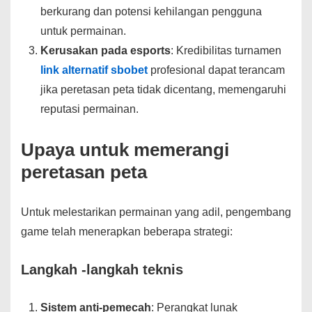
berkurang dan potensi kehilangan pengguna
untuk permainan.
Kerusakan pada esports
: Kredibilitas turnamen
link alternatif sbobet
profesional dapat terancam
jika peretasan peta tidak dicentang, memengaruhi
reputasi permainan.
Upaya untuk memerangi
peretasan peta
Untuk melestarikan permainan yang adil, pengembang
game telah menerapkan beberapa strategi:
Langkah -langkah teknis
Sistem anti-pemecah
: Perangkat lunak