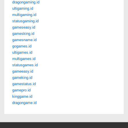
dragongaming.id
ultigaming.id
multigaming.id
statusgaming.id
gameseasy.id
gamesking.id
gamesname.id
gogames.id
ultigames.id
multigames.id
statusgames.id
gameeasy.id
gameking.id
gamestatus.id
gamepro.id
kinggame.id
dragongame.id