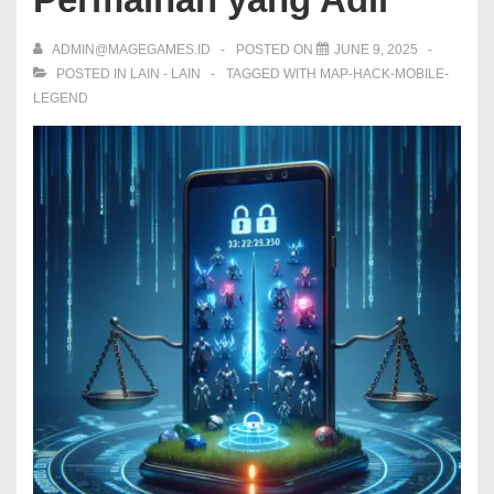
ADMIN@MAGEGAMES.ID
POSTED ON
JUNE 9, 2025
POSTED IN
LAIN - LAIN
TAGGED WITH
MAP-HACK-MOBILE-
LEGEND