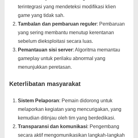
terintegrasi yang mendeteksi modifikasi klien
game yang tidak sah.
Tambalan dan pembaruan reguler
: Pembaruan
yang sering membantu menutup kerentanan
sebelum dieksploitasi secara luas.
Pemantauan sisi server
: Algoritma memantau
gameplay untuk perilaku abnormal yang
menunjukkan peretasan.
Keterlibatan masyarakat
Sistem Pelaporan
: Pemain didorong untuk
melaporkan kegiatan yang mencurigakan, yang
kemudian ditinjau oleh tim yang berdedikasi.
Transparansi dan komunikasi
: Pengembang
secara aktif mengomunikasikan langkah-langkah