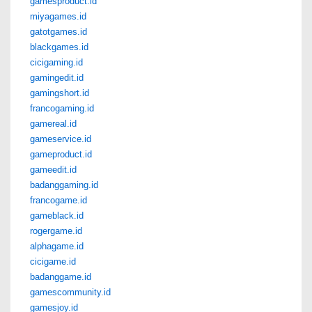
gamesproduct.id
miyagames.id
gatotgames.id
blackgames.id
cicigaming.id
gamingedit.id
gamingshort.id
francogaming.id
gamereal.id
gameservice.id
gameproduct.id
gameedit.id
badanggaming.id
francogame.id
gameblack.id
rogergame.id
alphagame.id
cicigame.id
badanggame.id
gamescommunity.id
gamesjoy.id