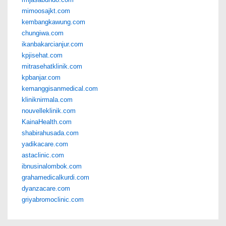
mimoosajkt.com
kembangkawung.com
chungiwa.com
ikanbakarcianjur.com
kpjisehat.com
mitrasehatklinik.com
kpbanjar.com
kemanggisanmedical.com
kliniknirmala.com
nouvelleklinik.com
KainaHealth.com
shabirahusada.com
yadikacare.com
astaclinic.com
ibnusinalombok.com
grahamedicalkurdi.com
dyanzacare.com
griyabromoclinic.com