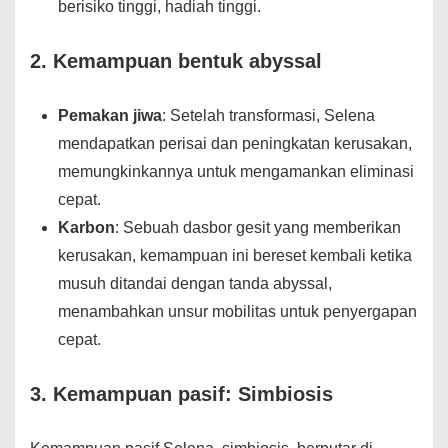
berisiko tinggi, hadiah tinggi.
2.
Kemampuan bentuk abyssal
Pemakan jiwa
: Setelah transformasi, Selena
mendapatkan perisai dan peningkatan kerusakan,
memungkinkannya untuk mengamankan eliminasi
cepat.
Karbon
: Sebuah dasbor gesit yang memberikan
kerusakan, kemampuan ini bereset kembali ketika
musuh ditandai dengan tanda abyssal,
menambahkan unsur mobilitas untuk penyergapan
cepat.
3.
Kemampuan pasif: Simbiosis