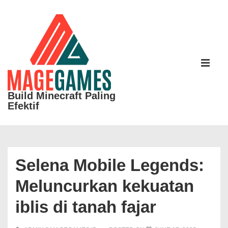
↓
Skip
to
Main
Main
Content
Navigati
ME
Build Minecraft Paling
Efektif
Selena Mobile Legends:
Meluncurkan kekuatan
iblis di tanah fajar