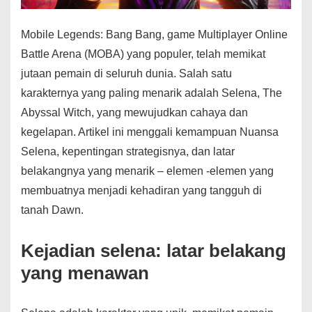
Mobile Legends: Bang Bang, game Multiplayer Online
Battle Arena (MOBA) yang populer, telah memikat
jutaan pemain di seluruh dunia. Salah satu
karakternya yang paling menarik adalah Selena, The
Abyssal Witch, yang mewujudkan cahaya dan
kegelapan. Artikel ini menggali kemampuan Nuansa
Selena, kepentingan strategisnya, dan latar
belakangnya yang menarik – elemen -elemen yang
membuatnya menjadi kehadiran yang tangguh di
tanah Dawn.
Kejadian selena: latar belakang
yang menawan