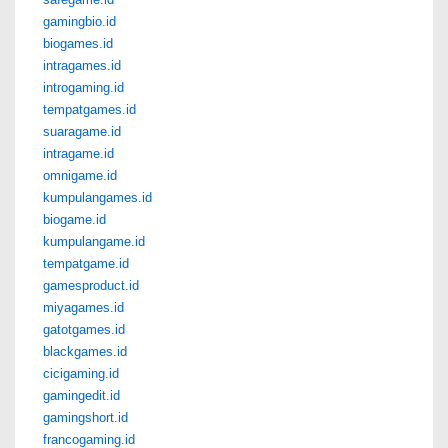
gamingbio.id
biogames.id
intragames.id
introgaming.id
tempatgames.id
suaragame.id
intragame.id
omnigame.id
kumpulangames.id
biogame.id
kumpulangame.id
tempatgame.id
gamesproduct.id
miyagames.id
gatotgames.id
blackgames.id
cicigaming.id
gamingedit.id
gamingshort.id
francogaming.id