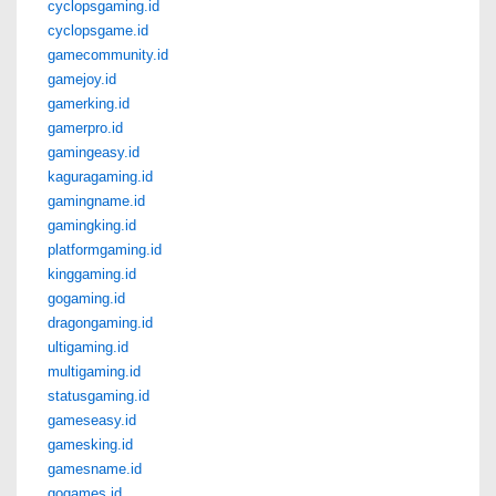
cyclopsgaming.id
cyclopsgame.id
gamecommunity.id
gamejoy.id
gamerking.id
gamerpro.id
gamingeasy.id
kaguragaming.id
gamingname.id
gamingking.id
platformgaming.id
kinggaming.id
gogaming.id
dragongaming.id
ultigaming.id
multigaming.id
statusgaming.id
gameseasy.id
gamesking.id
gamesname.id
gogames.id