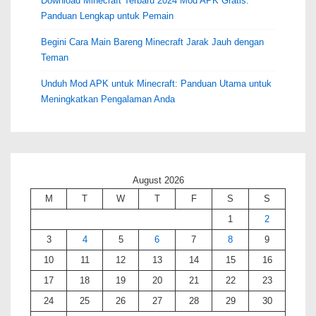
Download Minecraft Terbaru 2024 Mod APK Gratis:
Panduan Lengkap untuk Pemain
Begini Cara Main Bareng Minecraft Jarak Jauh dengan
Teman
Unduh Mod APK untuk Minecraft: Panduan Utama untuk
Meningkatkan Pengalaman Anda
August 2026
M
T
W
T
F
S
S
1
2
3
4
5
6
7
8
9
10
11
12
13
14
15
16
17
18
19
20
21
22
23
24
25
26
27
28
29
30