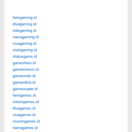
herogaming.id
divagaming.id
indogaming.id
namagaming.id
vivagaming.id
startgaming.id
statusgame.id
gameshero.id
gamesmesin.id
gamesindo.id
gamesdiva.id
gamessuper.id
herogames.id
mesingames.id
divagames.id
vivagames.id
musimgames.id
namagames.id