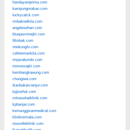
handayaniprima.com
kampungmakan.com
luckycatck.com
rmbakoelkita.com
angelesehan.com
bluejasminejkt.com
Mrobak.com
miekungfu.com
cafetemankita.com
rmjasabundo.com
mimoosajkt.com
kembangkawung.com
chungiwa.com
ikanbakarcianjur.com
kpjisehat.com
mitrasehatklinik.com
kpbanjar.com
kemanggisanmedical.com
kliniknirmala.com
nouvelleklinik.com
KainaHealth.com