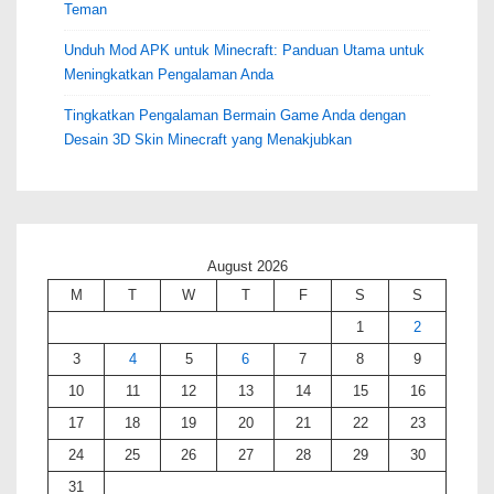
Teman
Unduh Mod APK untuk Minecraft: Panduan Utama untuk
Meningkatkan Pengalaman Anda
Tingkatkan Pengalaman Bermain Game Anda dengan
Desain 3D Skin Minecraft yang Menakjubkan
August 2026
M
T
W
T
F
S
S
1
2
3
4
5
6
7
8
9
10
11
12
13
14
15
16
17
18
19
20
21
22
23
24
25
26
27
28
29
30
31