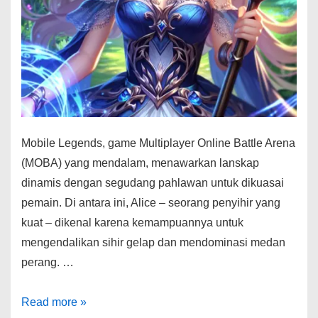
Mobile Legends, game Multiplayer Online Battle Arena
(MOBA) yang mendalam, menawarkan lanskap
dinamis dengan segudang pahlawan untuk dikuasai
pemain. Di antara ini, Alice – seorang penyihir yang
kuat – dikenal karena kemampuannya untuk
mengendalikan sihir gelap dan mendominasi medan
perang. …
Alice:
Read more »