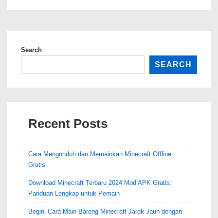
Menguasai
sihir
gelap
di
Search
legenda
SEARCH
seluler
Recent Posts
Cara Mengunduh dan Memainkan Minecraft Offline
Gratis
Download Minecraft Terbaru 2024 Mod APK Gratis:
Panduan Lengkap untuk Pemain
Begini Cara Main Bareng Minecraft Jarak Jauh dengan