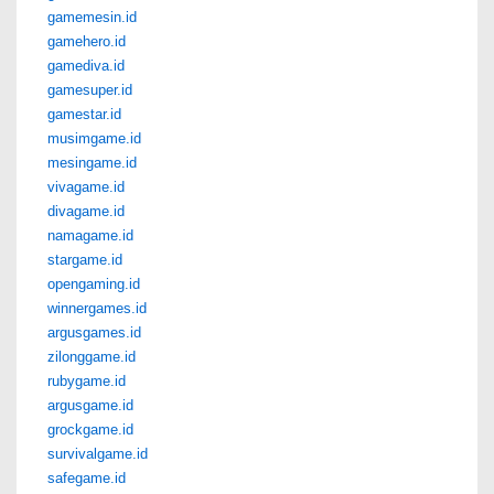
gamemesin.id
gamehero.id
gamediva.id
gamesuper.id
gamestar.id
musimgame.id
mesingame.id
vivagame.id
divagame.id
namagame.id
stargame.id
opengaming.id
winnergames.id
argusgames.id
zilonggame.id
rubygame.id
argusgame.id
grockgame.id
survivalgame.id
safegame.id