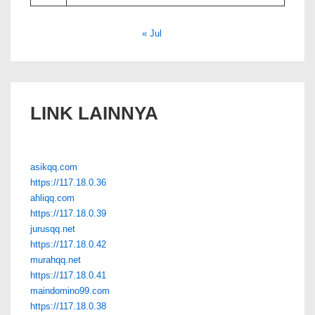
« Jul
LINK LAINNYA
asikqq.com
https://117.18.0.36
ahliqq.com
https://117.18.0.39
jurusqq.net
https://117.18.0.42
murahqq.net
https://117.18.0.41
maindomino99.com
https://117.18.0.38