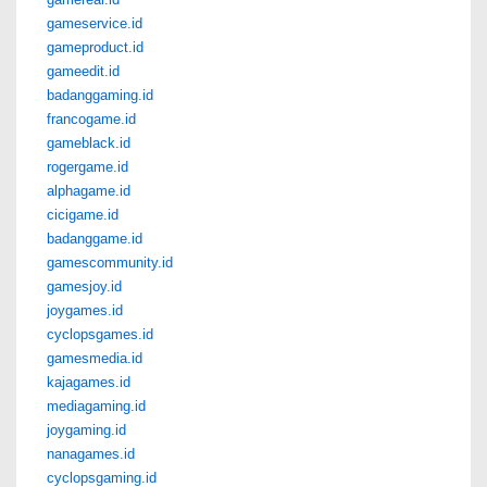
gameservice.id
gameproduct.id
gameedit.id
badanggaming.id
francogame.id
gameblack.id
rogergame.id
alphagame.id
cicigame.id
badanggame.id
gamescommunity.id
gamesjoy.id
joygames.id
cyclopsgames.id
gamesmedia.id
kajagames.id
mediagaming.id
joygaming.id
nanagames.id
cyclopsgaming.id