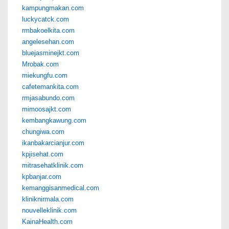
kampungmakan.com
luckycatck.com
rmbakoelkita.com
angelesehan.com
bluejasminejkt.com
Mrobak.com
miekungfu.com
cafetemankita.com
rmjasabundo.com
mimoosajkt.com
kembangkawung.com
chungiwa.com
ikanbakarcianjur.com
kpjisehat.com
mitrasehatklinik.com
kpbanjar.com
kemanggisanmedical.com
kliniknirmala.com
nouvelleklinik.com
KainaHealth.com