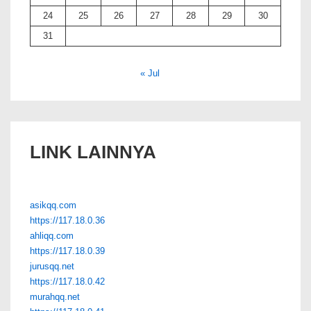
24
25
26
27
28
29
30
31
« Jul
LINK LAINNYA
asikqq.com
https://117.18.0.36
ahliqq.com
https://117.18.0.39
jurusqq.net
https://117.18.0.42
murahqq.net