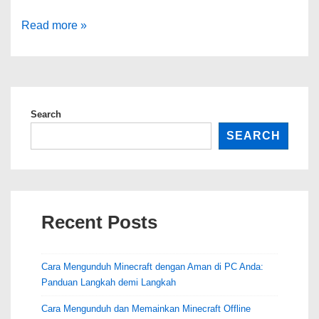
Latar
Read more »
Belakang
HD
Legenda
Mobile
Search
yang
SEARCH
Menakjubkan
Untuk
Meninggikan
Pengalaman
Recent Posts
Permainan
Anda
Cara Mengunduh Minecraft dengan Aman di PC Anda:
Panduan Langkah demi Langkah
Cara Mengunduh dan Memainkan Minecraft Offline