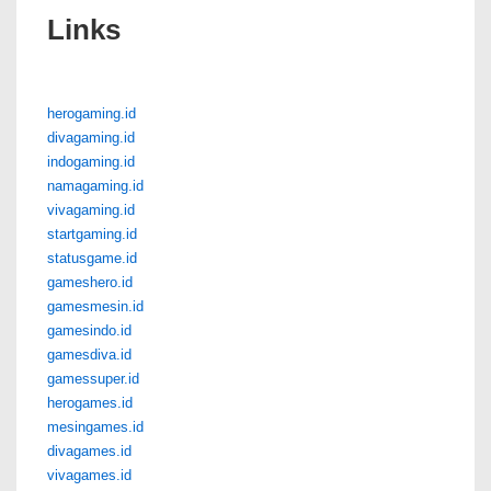
Links
herogaming.id
divagaming.id
indogaming.id
namagaming.id
vivagaming.id
startgaming.id
statusgame.id
gameshero.id
gamesmesin.id
gamesindo.id
gamesdiva.id
gamessuper.id
herogames.id
mesingames.id
divagames.id
vivagames.id