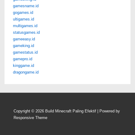
gamesname.id
gogames.id
ultigames.id
multigames.id
statusgames.id
gameeasy.id
gameking.id
gamestatus.id
gamepro.id
kinggame.id
dragongame.id
Copyright © 2026
Build Minecraft Paling Efektif
| Powered by
Responsive Theme