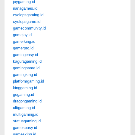
joygaming.id
nanagames.id
cyclopsgaming.id
cyclopsgame.id
gamecommunity.id
gamejoy.id
gamerking.id
gamerpro.id
gamingeasy.id
kaguragaming.id
gamingname.id
gamingking.id
platformgaming.id
kinggaming.id
gogaming.id
dragongaming.id
ultigaming.id
multigaming.id
statusgaming.id
gameseasy.id
gamesking.id