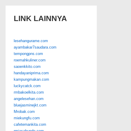
LINK LAINNYA
lesehangurame.com
ayambakar7saudara.com
tempongpns.com
roemahkuliner.com
saoenkkito.com
handayaniprima.com
kampungmakan.com
luckycatck.com
rmbakoelkita.com
angelesehan.com
bluejasminejkt.com
Mrobak.com
miekungfu.com
cafetemankita.com
rmjasabundo.com