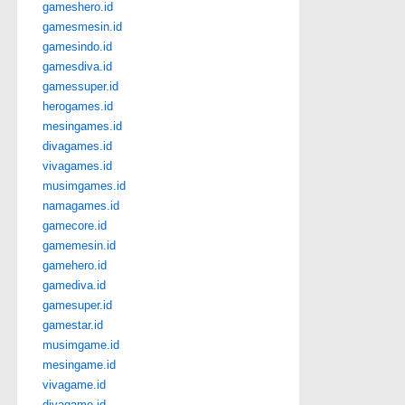
gameshero.id
gamesmesin.id
gamesindo.id
gamesdiva.id
gamessuper.id
herogames.id
mesingames.id
divagames.id
vivagames.id
musimgames.id
namagames.id
gamecore.id
gamemesin.id
gamehero.id
gamediva.id
gamesuper.id
gamestar.id
musimgame.id
mesingame.id
vivagame.id
divagame.id