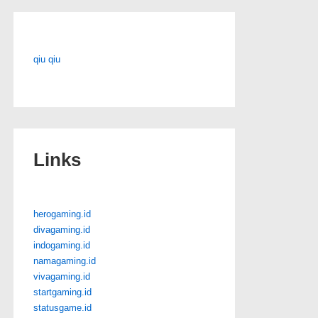
qiu qiu
Links
herogaming.id
divagaming.id
indogaming.id
namagaming.id
vivagaming.id
startgaming.id
statusgame.id