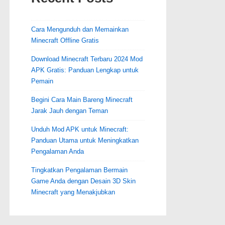
Cara Mengunduh dan Memainkan
Minecraft Offline Gratis
Download Minecraft Terbaru 2024 Mod
APK Gratis: Panduan Lengkap untuk
Pemain
Begini Cara Main Bareng Minecraft
Jarak Jauh dengan Teman
Unduh Mod APK untuk Minecraft:
Panduan Utama untuk Meningkatkan
Pengalaman Anda
Tingkatkan Pengalaman Bermain
Game Anda dengan Desain 3D Skin
Minecraft yang Menakjubkan