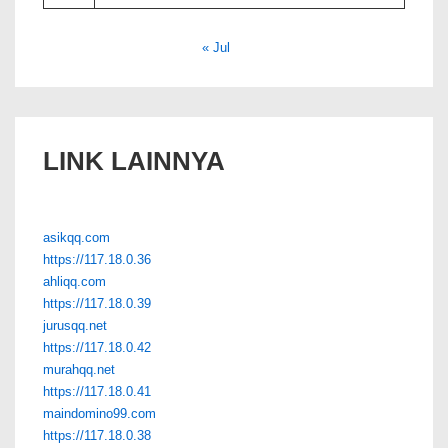
« Jul
LINK LAINNYA
asikqq.com
https://117.18.0.36
ahliqq.com
https://117.18.0.39
jurusqq.net
https://117.18.0.42
murahqq.net
https://117.18.0.41
maindomino99.com
https://117.18.0.38