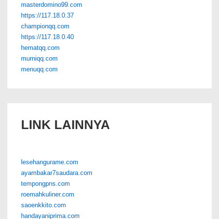
masterdomino99.com
https://117.18.0.37
championqq.com
https://117.18.0.40
hematqq.com
murniqq.com
menuqq.com
LINK LAINNYA
lesehangurame.com
ayambakar7saudara.com
tempongpns.com
roemahkuliner.com
saoenkkito.com
handayaniprima.com