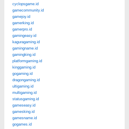
cyclopsgame.id
gamecommunity.id
gamejoy.id
gamerking.id
gamerpro.id
gamingeasy.id
kaguragaming.id
gamingname.id
gamingking.id
platformgaming.id
kinggaming.id
gogaming.id
dragongaming.id
ultigaming.id
multigaming.id
statusgaming.id
gameseasy.id
gamesking.id
gamesname.id
gogames.id