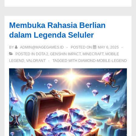
Membuka Rahasia Berlian
dalam Legenda Seluler
BY
ADMIN@MAGEGAMES.ID
POSTED ON
MAY 6, 2025
POSTED IN
DOTA 2
,
GENSHIN IMPACT
,
MINECRAFT
,
MOBILE
LEGEND
,
VALORANT
TAGGED WITH
DIAMOND-MOBILE-LEGEND