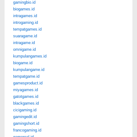
gamingbio.id
biogames.id
intragames.id
introgaming.id
tempatgames.id
suaragame.id
intragame.id
omnigame.id
kumpulangames.id
biogame.id
kumpulangame.id
tempatgame.id
gamesproduct.id
miyagames.id
gatotgames.id
blackgames.id
cicigaming.id
gamingedit.id
gamingshort.id
francogaming.id
gamereal.id