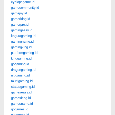
cyclopsgame.id
gamecommunity.id
gamejoy.id
gamerking.id
gamerpro.id
gamingeasy.id
kaguragaming.id
gamingname.id
gamingking.id
platformgaming.id
kinggaming.id
gogaming.id
dragongaming.id
ultigaming.id
multigaming.id
statusgaming.id
gameseasy.id
gamesking.id
gamesname.id
gogames.id
ultigames.id