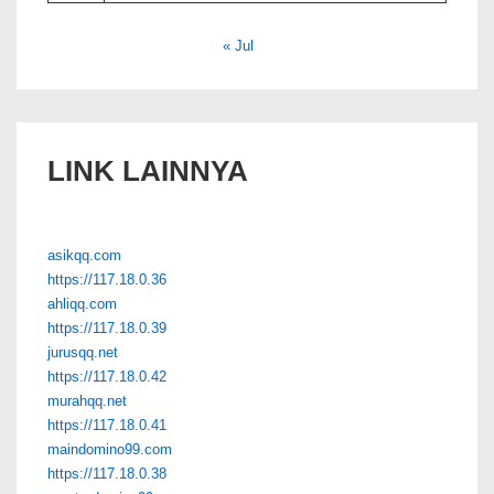
« Jul
LINK LAINNYA
asikqq.com
https://117.18.0.36
ahliqq.com
https://117.18.0.39
jurusqq.net
https://117.18.0.42
murahqq.net
https://117.18.0.41
maindomino99.com
https://117.18.0.38