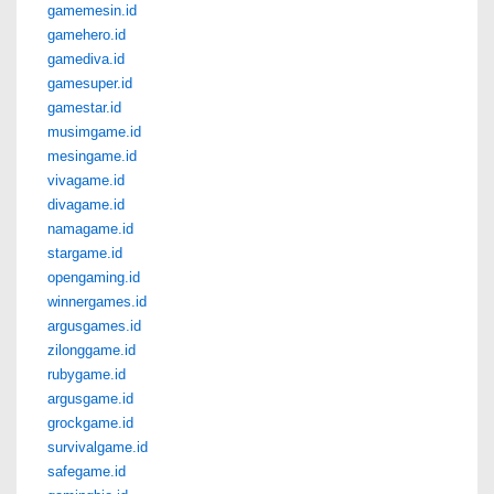
gamemesin.id
gamehero.id
gamediva.id
gamesuper.id
gamestar.id
musimgame.id
mesingame.id
vivagame.id
divagame.id
namagame.id
stargame.id
opengaming.id
winnergames.id
argusgames.id
zilonggame.id
rubygame.id
argusgame.id
grockgame.id
survivalgame.id
safegame.id