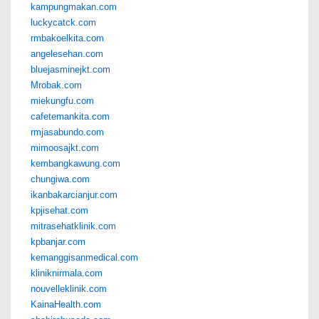
kampungmakan.com
luckycatck.com
rmbakoelkita.com
angelesehan.com
bluejasminejkt.com
Mrobak.com
miekungfu.com
cafetemankita.com
rmjasabundo.com
mimoosajkt.com
kembangkawung.com
chungiwa.com
ikanbakarcianjur.com
kpjisehat.com
mitrasehatklinik.com
kpbanjar.com
kemanggisanmedical.com
kliniknirmala.com
nouvelleklinik.com
KainaHealth.com