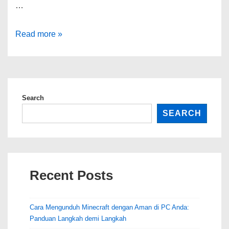
…
Cara
Read more »
Aman
Download
APK
Minecraft
Search
Java
SEARCH
Edition
untuk
Android
Recent Posts
Cara Mengunduh Minecraft dengan Aman di PC Anda:
Panduan Langkah demi Langkah