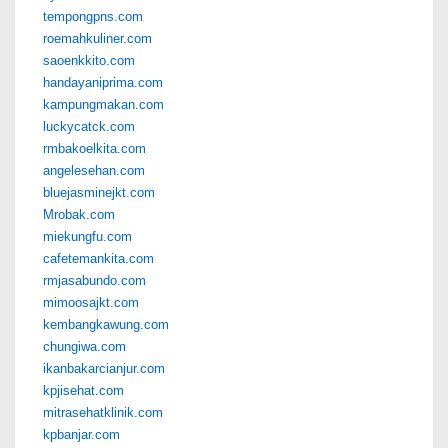
tempongpns.com
roemahkuliner.com
saoenkkito.com
handayaniprima.com
kampungmakan.com
luckycatck.com
rmbakoelkita.com
angelesehan.com
bluejasminejkt.com
Mrobak.com
miekungfu.com
cafetemankita.com
rmjasabundo.com
mimoosajkt.com
kembangkawung.com
chungiwa.com
ikanbakarcianjur.com
kpjisehat.com
mitrasehatklinik.com
kpbanjar.com