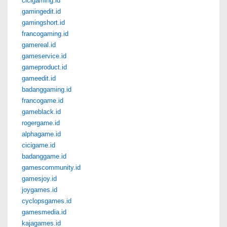
cicigaming.id
gamingedit.id
gamingshort.id
francogaming.id
gamereal.id
gameservice.id
gameproduct.id
gameedit.id
badanggaming.id
francogame.id
gameblack.id
rogergame.id
alphagame.id
cicigame.id
badanggame.id
gamescommunity.id
gamesjoy.id
joygames.id
cyclopsgames.id
gamesmedia.id
kajagames.id