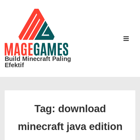
↓
Skip
to
Main
Main
Content
Navigati
ME
Build Minecraft Paling
Efektif
Tag:
download
minecraft java edition