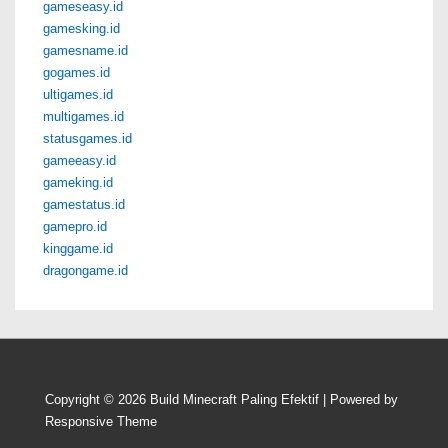
gameseasy.id
gamesking.id
gamesname.id
gogames.id
ultigames.id
multigames.id
statusgames.id
gameeasy.id
gameking.id
gamestatus.id
gamepro.id
kinggame.id
dragongame.id
Copyright © 2026
Build Minecraft Paling Efektif
| Powered by
Responsive Theme