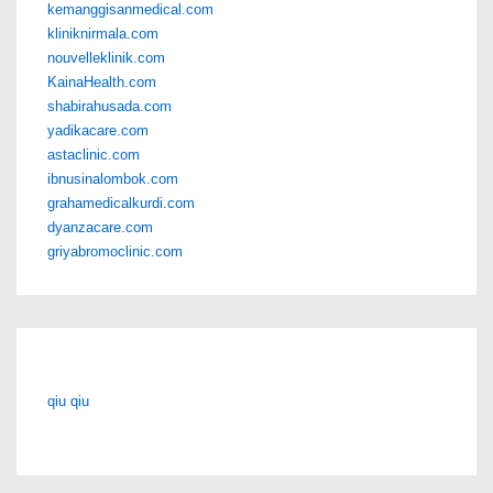
kemanggisanmedical.com
kliniknirmala.com
nouvelleklinik.com
KainaHealth.com
shabirahusada.com
yadikacare.com
astaclinic.com
ibnusinalombok.com
grahamedicalkurdi.com
dyanzacare.com
griyabromoclinic.com
qiu qiu