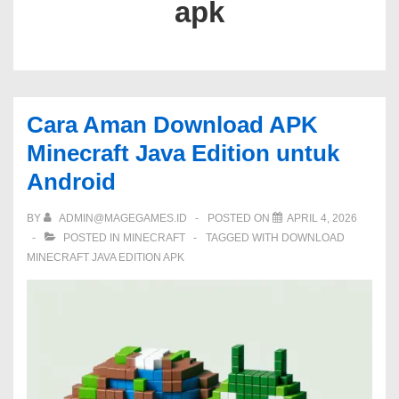
apk
Cara Aman Download APK
Minecraft Java Edition untuk
Android
BY
ADMIN@MAGEGAMES.ID
POSTED ON
APRIL 4, 2026
POSTED IN
MINECRAFT
TAGGED WITH
DOWNLOAD
MINECRAFT JAVA EDITION APK