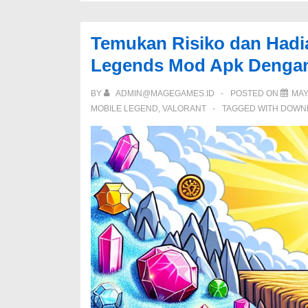
Temukan Risiko dan Hadi
Legends Mod Apk Dengan 
BY
ADMIN@MAGEGAMES.ID
POSTED ON
MAY
MOBILE LEGEND
,
VALORANT
TAGGED WITH
DOWNL