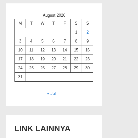
August 2026
M
T
W
T
F
S
S
1
2
3
4
5
6
7
8
9
10
11
12
13
14
15
16
17
18
19
20
21
22
23
24
25
26
27
28
29
30
31
« Jul
LINK LAINNYA