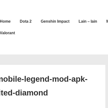
in
Home
Dota 2
Genshin Impact
Lain – lain
vigation
Valorant
obile-legend-mod-apk-
ited-diamond