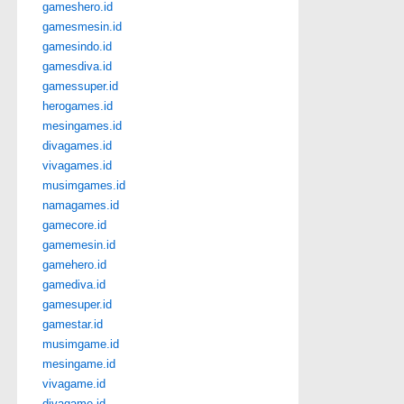
gameshero.id
gamesmesin.id
gamesindo.id
gamesdiva.id
gamessuper.id
herogames.id
mesingames.id
divagames.id
vivagames.id
musimgames.id
namagames.id
gamecore.id
gamemesin.id
gamehero.id
gamediva.id
gamesuper.id
gamestar.id
musimgame.id
mesingame.id
vivagame.id
divagame.id