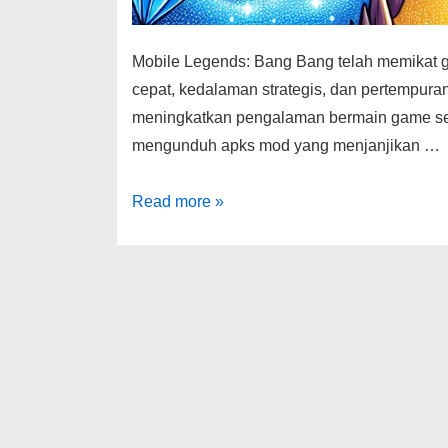
Mobile Legends: Bang Bang telah memikat 
cepat, kedalaman strategis, dan pertempura
meningkatkan pengalaman bermain game s
mengunduh apks mod yang menjanjikan …
Temukan
Read more »
Risiko
dan
Hadiah
dari
Mengunduh
Mobile
Legends
Mod