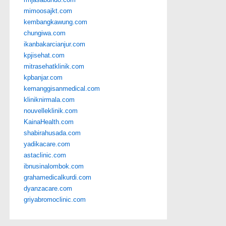
mimoosajkt.com
kembangkawung.com
chungiwa.com
ikanbakarcianjur.com
kpjisehat.com
mitrasehatklinik.com
kpbanjar.com
kemanggisanmedical.com
kliniknirmala.com
nouvelleklinik.com
KainaHealth.com
shabirahusada.com
yadikacare.com
astaclinic.com
ibnusinalombok.com
grahamedicalkurdi.com
dyanzacare.com
griyabromoclinic.com