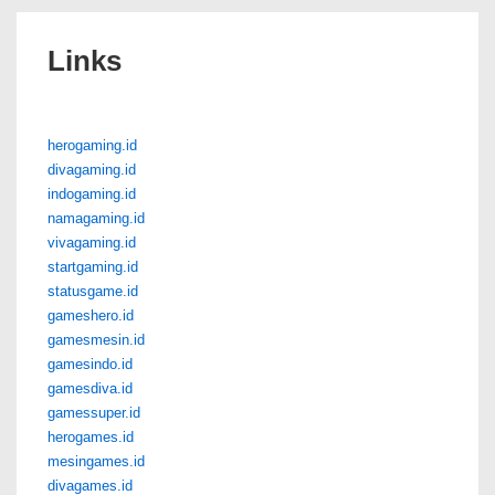
Links
herogaming.id
divagaming.id
indogaming.id
namagaming.id
vivagaming.id
startgaming.id
statusgame.id
gameshero.id
gamesmesin.id
gamesindo.id
gamesdiva.id
gamessuper.id
herogames.id
mesingames.id
divagames.id