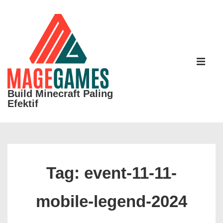
↓
Skip
to
Main
Main
Content
Navigati
ME
Build Minecraft Paling
Efektif
Tag:
event-11-11-
mobile-legend-2024