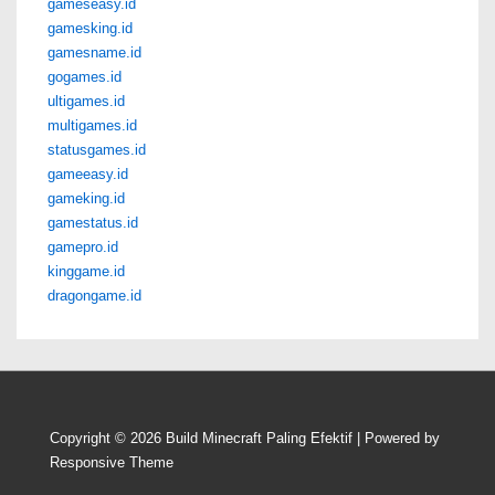
gameseasy.id
gamesking.id
gamesname.id
gogames.id
ultigames.id
multigames.id
statusgames.id
gameeasy.id
gameking.id
gamestatus.id
gamepro.id
kinggame.id
dragongame.id
Copyright © 2026
Build Minecraft Paling Efektif
| Powered by
Responsive Theme