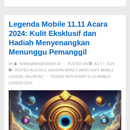
Legenda Mobile 11.11 Acara
2024: Kulit Eksklusif dan
Hadiah Menyenangkan
Menunggu Pemanggil
BY
ADMIN@MAGEGAMES.ID
POSTED ON
JULY 7, 2025
POSTED IN
DOTA 2
,
GENSHIN IMPACT
,
MINECRAFT
,
MOBILE
LEGEND
,
VALORANT
TAGGED WITH
EVENT-11-11-MOBILE-
LEGEND-2024