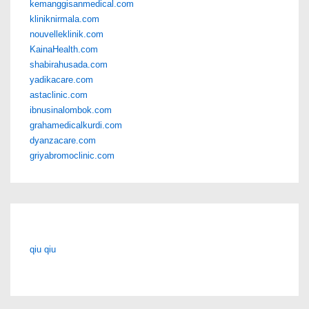
kemanggisanmedical.com
kliniknirmala.com
nouvelleklinik.com
KainaHealth.com
shabirahusada.com
yadikacare.com
astaclinic.com
ibnusinalombok.com
grahamedicalkurdi.com
dyanzacare.com
griyabromoclinic.com
qiu qiu