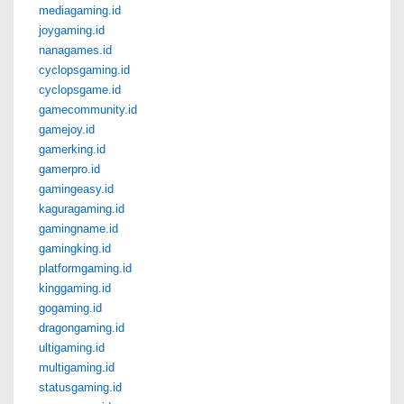
mediagaming.id
joygaming.id
nanagames.id
cyclopsgaming.id
cyclopsgame.id
gamecommunity.id
gamejoy.id
gamerking.id
gamerpro.id
gamingeasy.id
kaguragaming.id
gamingname.id
gamingking.id
platformgaming.id
kinggaming.id
gogaming.id
dragongaming.id
ultigaming.id
multigaming.id
statusgaming.id