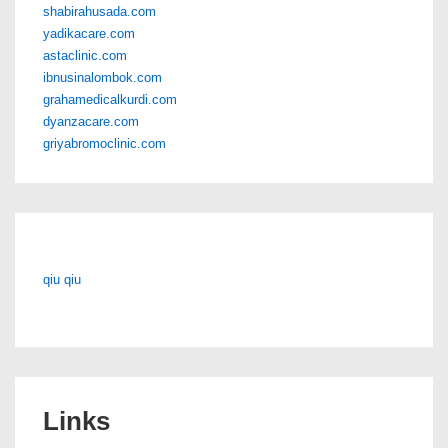
shabirahusada.com
yadikacare.com
astaclinic.com
ibnusinalombok.com
grahamedicalkurdi.com
dyanzacare.com
griyabromoclinic.com
qiu qiu
Links