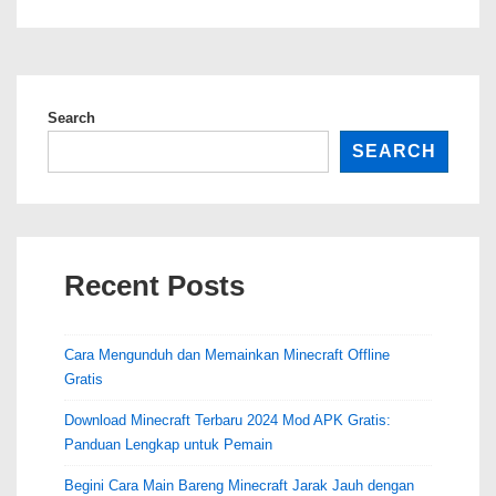
Mobile:
Meluncurkan
Turnamen
Esports
Search
yang
SEARCH
paling
mendebarkan
tahun
ini
Recent Posts
Cara Mengunduh dan Memainkan Minecraft Offline
Gratis
Download Minecraft Terbaru 2024 Mod APK Gratis:
Panduan Lengkap untuk Pemain
Begini Cara Main Bareng Minecraft Jarak Jauh dengan