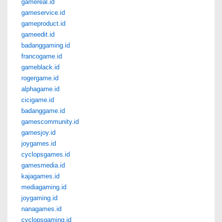
gamereal.id
gameservice.id
gameproduct.id
gameedit.id
badanggaming.id
francogame.id
gameblack.id
rogergame.id
alphagame.id
cicigame.id
badanggame.id
gamescommunity.id
gamesjoy.id
joygames.id
cyclopsgames.id
gamesmedia.id
kajagames.id
mediagaming.id
joygaming.id
nanagames.id
cyclopsgaming.id