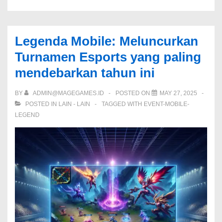
Legenda Mobile: Meluncurkan
Turnamen Esports yang paling
mendebarkan tahun ini
BY
ADMIN@MAGEGAMES.ID
POSTED ON
MAY 27, 2025
POSTED IN
LAIN - LAIN
TAGGED WITH
EVENT-MOBILE-
LEGEND