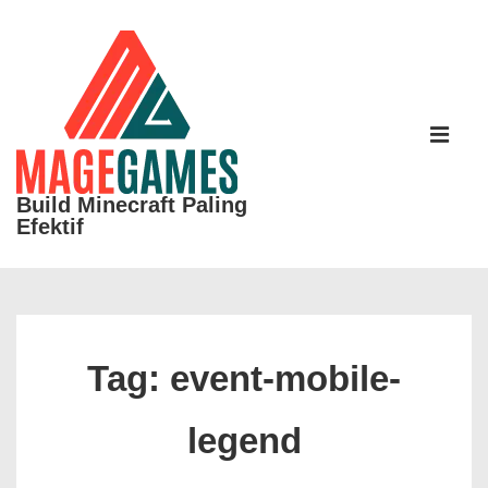
↓
Skip
to
Main
Main
Content
Navigati
ME
Build Minecraft Paling
Efektif
Tag:
event-mobile-
legend