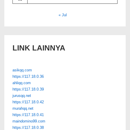
« Jul
LINK LAINNYA
asikqq.com
https://117.18.0.36
ahliqq.com
https://117.18.0.39
jurusqq.net
https://117.18.0.42
murahqq.net
https://117.18.0.41
maindomino99.com
https://117.18.0.38