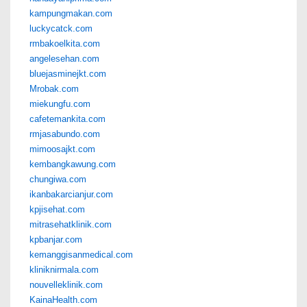
kampungmakan.com
luckycatck.com
rmbakoelkita.com
angelesehan.com
bluejasminejkt.com
Mrobak.com
miekungfu.com
cafetemankita.com
rmjasabundo.com
mimoosajkt.com
kembangkawung.com
chungiwa.com
ikanbakarcianjur.com
kpjisehat.com
mitrasehatklinik.com
kpbanjar.com
kemanggisanmedical.com
kliniknirmala.com
nouvelleklinik.com
KainaHealth.com