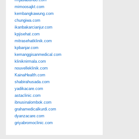
mimoosajkt.com
kembangkawung.com
chungiwa.com
ikanbakarcianjur.com
kpjisehat.com
mitrasehatklinik.com
kpbanjar.com
kemanggisanmedical.com
kliniknirmala.com
nouvelleklinik.com
KainaHealth.com
shabirahusada.com
yadikacare.com
astaclinic.com
ibnusinalombok.com
grahamedicalkurdi.com
dyanzacare.com
griyabromoclinic.com