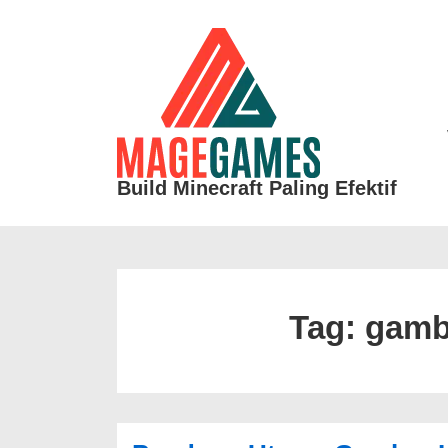
↓
Skip
to
Ma
Main
Na
Content
Build Minecraft Paling Efektif
Tag:
gamba