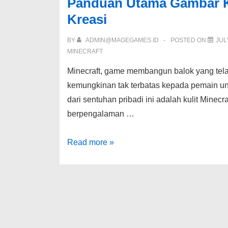
Panduan Utama Gambar Ku
Kreasi
BY
ADMIN@MAGEGAMES.ID
POSTED ON
JUL
MINECRAFT
Minecraft, game membangun balok yang tela
kemungkinan tak terbatas kepada pemain un
dari sentuhan pribadi ini adalah kulit Mine
berpengalaman …
Panduan
Read more »
Utama
Gambar
Kulit
Minecraft:
Tip,
Unduhan,