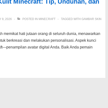
lit Minecraft: Tip, Unduhan, dan
Y 9, 2026
POSTED IN
MINECRAFT
TAGGED WITH
GAMBAR SKIN
h memikat hati jutaan orang di seluruh dunia, menawarkan
tuk berkreasi dan melakukan personalisasi. Aspek kunci
craft—penampilan avatar digital Anda. Baik Anda pemain