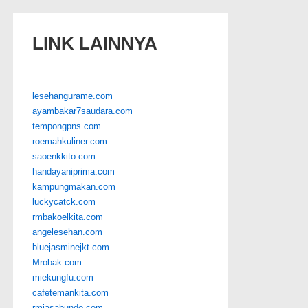
LINK LAINNYA
lesehangurame.com
ayambakar7saudara.com
tempongpns.com
roemahkuliner.com
saoenkkito.com
handayaniprima.com
kampungmakan.com
luckycatck.com
rmbakoelkita.com
angelesehan.com
bluejasminejkt.com
Mrobak.com
miekungfu.com
cafetemankita.com
rmjasabundo.com