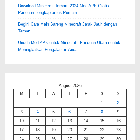
Download Minecraft Terbaru 2024 Mod APK Gratis:
Panduan Lengkap untuk Pemain
Begini Cara Main Bareng Minecraft Jarak Jauh dengan
Teman
Unduh Mod APK untuk Minecraft: Panduan Utama untuk
Meningkatkan Pengalaman Anda
August 2026
M
T
W
T
F
S
S
1
2
3
4
5
6
7
8
9
10
11
12
13
14
15
16
17
18
19
20
21
22
23
24
25
26
27
28
29
30