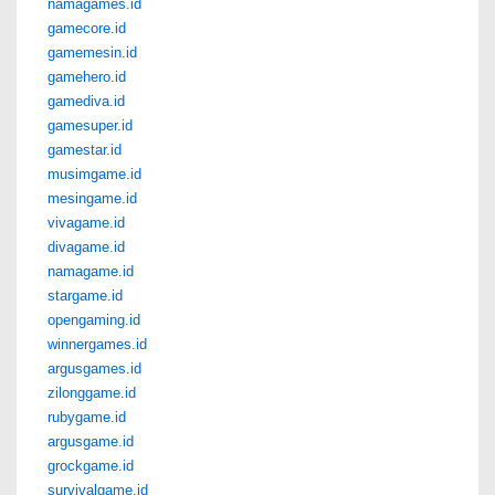
namagames.id
gamecore.id
gamemesin.id
gamehero.id
gamediva.id
gamesuper.id
gamestar.id
musimgame.id
mesingame.id
vivagame.id
divagame.id
namagame.id
stargame.id
opengaming.id
winnergames.id
argusgames.id
zilonggame.id
rubygame.id
argusgame.id
grockgame.id
survivalgame.id