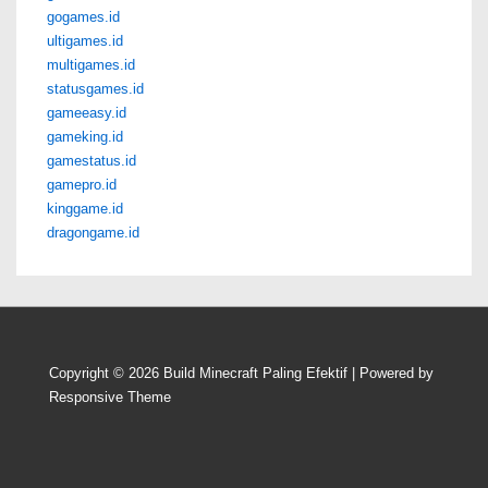
gogames.id
ultigames.id
multigames.id
statusgames.id
gameeasy.id
gameking.id
gamestatus.id
gamepro.id
kinggame.id
dragongame.id
Copyright © 2026
Build Minecraft Paling Efektif
| Powered by
Responsive Theme