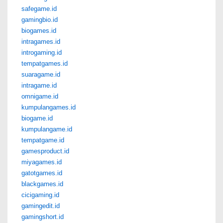
safegame.id
gamingbio.id
biogames.id
intragames.id
introgaming.id
tempatgames.id
suaragame.id
intragame.id
omnigame.id
kumpulangames.id
biogame.id
kumpulangame.id
tempatgame.id
gamesproduct.id
miyagames.id
gatotgames.id
blackgames.id
cicigaming.id
gamingedit.id
gamingshort.id