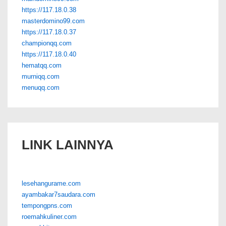
https://117.18.0.38
masterdomino99.com
https://117.18.0.37
championqq.com
https://117.18.0.40
hematqq.com
murniqq.com
menuqq.com
LINK LAINNYA
lesehangurame.com
ayambakar7saudara.com
tempongpns.com
roemahkuliner.com