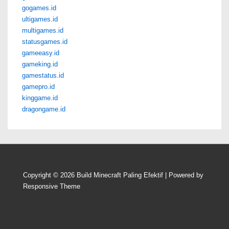
gogames.id
ultigames.id
multigames.id
statusgames.id
gameeasy.id
gameking.id
gamestatus.id
gamepro.id
kinggame.id
dragongame.id
Copyright © 2026
Build Minecraft Paling Efektif
| Powered by
Responsive Theme