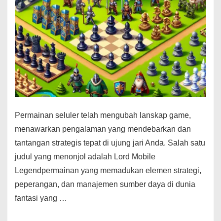
Permainan seluler telah mengubah lanskap game,
menawarkan pengalaman yang mendebarkan dan
tantangan strategis tepat di ujung jari Anda. Salah satu
judul yang menonjol adalah Lord Mobile
Legendpermainan yang memadukan elemen strategi,
peperangan, dan manajemen sumber daya di dunia
fantasi yang …