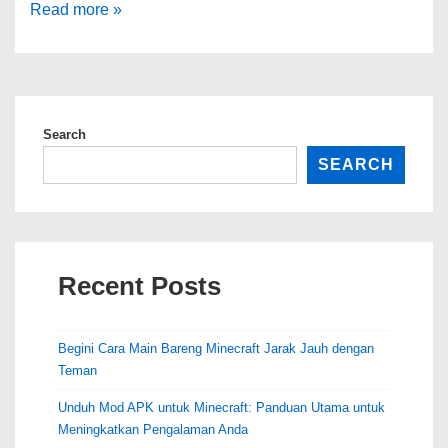
Lord
Read more »
Mobile
Legend:
Strategi
untuk
Search
Meningkatkan
SEARCH
Gameplay
Anda
Recent Posts
Begini Cara Main Bareng Minecraft Jarak Jauh dengan
Teman
Unduh Mod APK untuk Minecraft: Panduan Utama untuk
Meningkatkan Pengalaman Anda