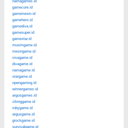
namagames.id
gamecore.id
gamemesin.id
gamehero.id
gamediva.id
gamesuper.id
gamestar.id
musimgame.id
mesingame.id
vivagame.id
divagame.id
namagame.id
stargame.id
opengaming.id
winnergames.id
argusgames.id
zilonggame.id
rubygame.id
argusgame.id
grockgame.id
survivalgame.id