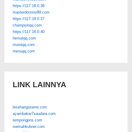
https://117.18.0.38
masterdomino99.com
https://117.18.0.37
championqq.com
https://117.18.0.40
hematqq.com
murniqq.com
menuqq.com
LINK LAINNYA
lesehangurame.com
ayambakar7saudara.com
tempongpns.com
roemahkuliner.com