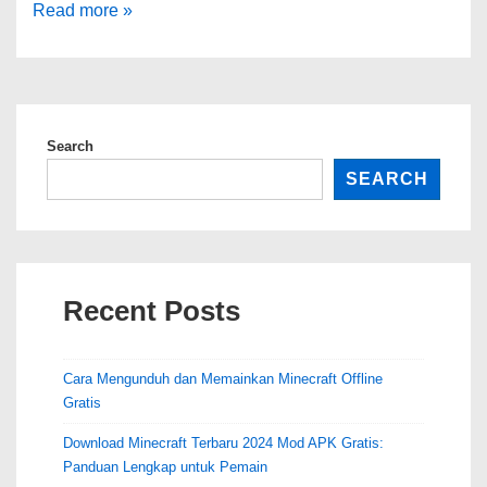
Panduan
Read more »
Utama
untuk
Pembaruan
Minecraft
Search
1.20:
SEARCH
Fitur,
Peningkatan,
dan
Tip
Recent Posts
Cara Mengunduh dan Memainkan Minecraft Offline
Gratis
Download Minecraft Terbaru 2024 Mod APK Gratis:
Panduan Lengkap untuk Pemain