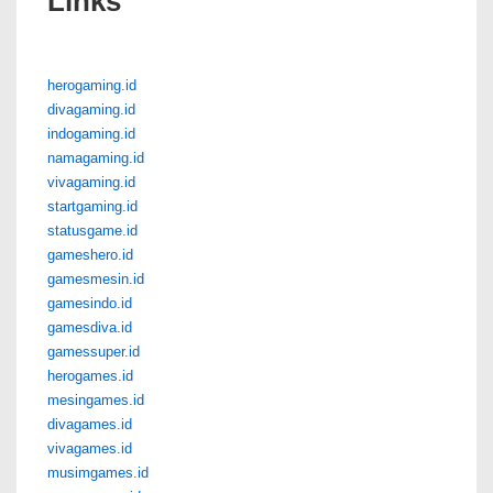
Links
herogaming.id
divagaming.id
indogaming.id
namagaming.id
vivagaming.id
startgaming.id
statusgame.id
gameshero.id
gamesmesin.id
gamesindo.id
gamesdiva.id
gamessuper.id
herogames.id
mesingames.id
divagames.id
vivagames.id
musimgames.id