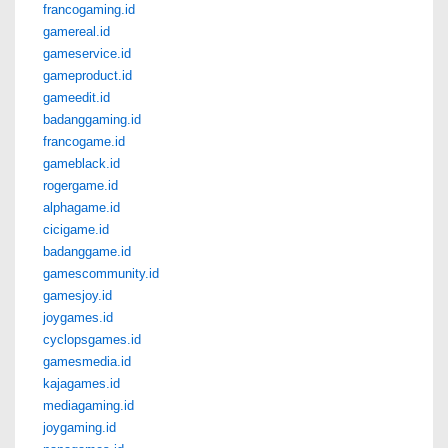
francogaming.id
gamereal.id
gameservice.id
gameproduct.id
gameedit.id
badanggaming.id
francogame.id
gameblack.id
rogergame.id
alphagame.id
cicigame.id
badanggame.id
gamescommunity.id
gamesjoy.id
joygames.id
cyclopsgames.id
gamesmedia.id
kajagames.id
mediagaming.id
joygaming.id