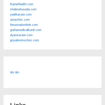
KainaHealth.com
shabirahusada.com
yadikacare.com
astaclinic.com
ibnusinalombok.com
grahamedicalkurdi.com
dyanzacare.com
griyabromoclinic.com
qiu qiu