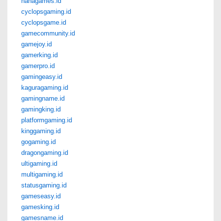
nanagames.id
cyclopsgaming.id
cyclopsgame.id
gamecommunity.id
gamejoy.id
gamerking.id
gamerpro.id
gamingeasy.id
kaguragaming.id
gamingname.id
gamingking.id
platformgaming.id
kinggaming.id
gogaming.id
dragongaming.id
ultigaming.id
multigaming.id
statusgaming.id
gameseasy.id
gamesking.id
gamesname.id