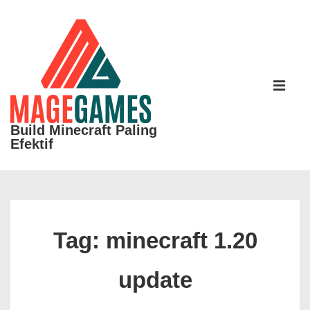
↓
Skip
to
Main
Main
Content
Navigati
ME
Build Minecraft Paling
Efektif
Tag:
minecraft 1.20
update