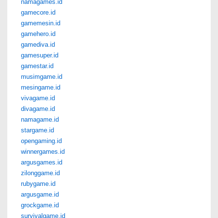
namagames.id
gamecore.id
gamemesin.id
gamehero.id
gamediva.id
gamesuper.id
gamestar.id
musimgame.id
mesingame.id
vivagame.id
divagame.id
namagame.id
stargame.id
opengaming.id
winnergames.id
argusgames.id
zilonggame.id
rubygame.id
argusgame.id
grockgame.id
survivalgame.id