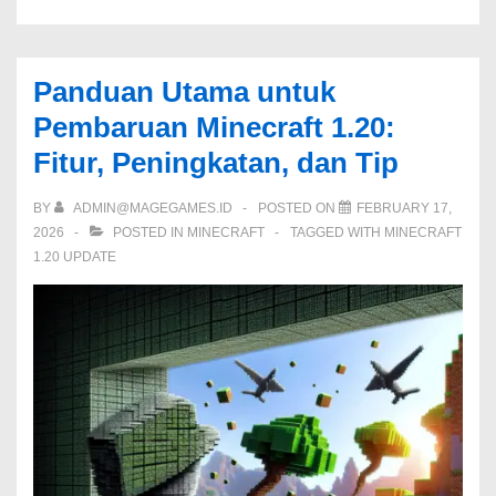
Panduan Utama untuk
Pembaruan Minecraft 1.20:
Fitur, Peningkatan, dan Tip
BY
ADMIN@MAGEGAMES.ID
POSTED ON
FEBRUARY 17,
2026
POSTED IN
MINECRAFT
TAGGED WITH
MINECRAFT
1.20 UPDATE