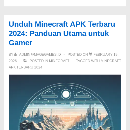
Unduh Minecraft APK Terbaru
2024: Panduan Utama untuk
Gamer
BY
ADMIN@MAGEGAMES.ID
POSTED ON
FEBRUARY 19,
2026
POSTED IN
MINECRAFT
TAGGED WITH
MINECRAFT
APK TERBARU 2024