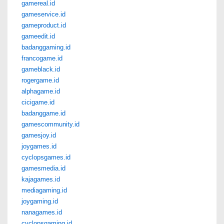
gamereal.id
gameservice.id
gameproduct.id
gameedit.id
badanggaming.id
francogame.id
gameblack.id
rogergame.id
alphagame.id
cicigame.id
badanggame.id
gamescommunity.id
gamesjoy.id
joygames.id
cyclopsgames.id
gamesmedia.id
kajagames.id
mediagaming.id
joygaming.id
nanagames.id
cyclopsgaming.id