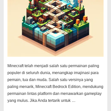
Minecraft telah menjadi salah satu permainan paling
populer di seluruh dunia, menangkap imajinasi para
pemain, tua dan muda. Salah satu versinya yang
paling menarik, Minecraft Bedrock Edition, mendukung
permainan lintas platform dan menawarkan gameplay
yang mulus. Jika Anda tertarik untuk …