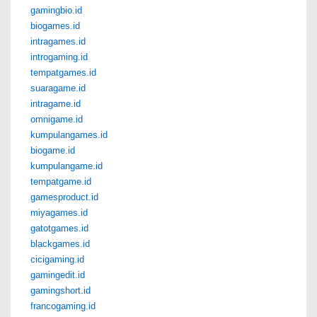
gamingbio.id
biogames.id
intragames.id
introgaming.id
tempatgames.id
suaragame.id
intragame.id
omnigame.id
kumpulangames.id
biogame.id
kumpulangame.id
tempatgame.id
gamesproduct.id
miyagames.id
gatotgames.id
blackgames.id
cicigaming.id
gamingedit.id
gamingshort.id
francogaming.id