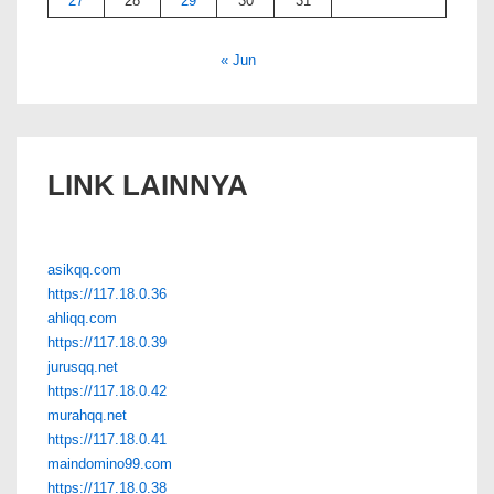
27
28
29
30
31
« Jun
LINK LAINNYA
asikqq.com
https://117.18.0.36
ahliqq.com
https://117.18.0.39
jurusqq.net
https://117.18.0.42
murahqq.net
https://117.18.0.41
maindomino99.com
https://117.18.0.38