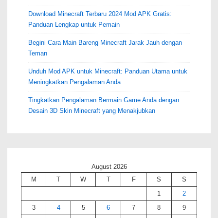
Download Minecraft Terbaru 2024 Mod APK Gratis:
Panduan Lengkap untuk Pemain
Begini Cara Main Bareng Minecraft Jarak Jauh dengan
Teman
Unduh Mod APK untuk Minecraft: Panduan Utama untuk
Meningkatkan Pengalaman Anda
Tingkatkan Pengalaman Bermain Game Anda dengan
Desain 3D Skin Minecraft yang Menakjubkan
August 2026
M
T
W
T
F
S
S
1
2
3
4
5
6
7
8
9