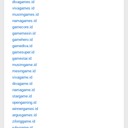
divagames.id
vivagames.id
musimgames.id
namagames.id
gamecore.id
gamemesin.id
gamehero.id
gamediva.id
gamesuper.id
gamestar.id
musimgame.id
mesingame.id
vivagame.id
divagame.id
namagame.id
stargame.id
opengaming.id
winnergames.id
argusgames.id
zilonggame.id
rubygame.id