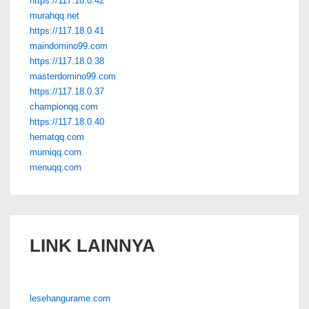
https://117.18.0.42
murahqq.net
https://117.18.0.41
maindomino99.com
https://117.18.0.38
masterdomino99.com
https://117.18.0.37
championqq.com
https://117.18.0.40
hematqq.com
murniqq.com
menuqq.com
LINK LAINNYA
lesehangurame.com