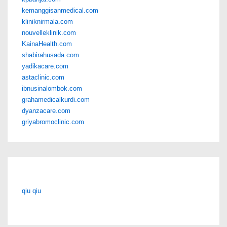
kemanggisanmedical.com
kliniknirmala.com
nouvelleklinik.com
KainaHealth.com
shabirahusada.com
yadikacare.com
astaclinic.com
ibnusinalombok.com
grahamedicalkurdi.com
dyanzacare.com
griyabromoclinic.com
qiu qiu