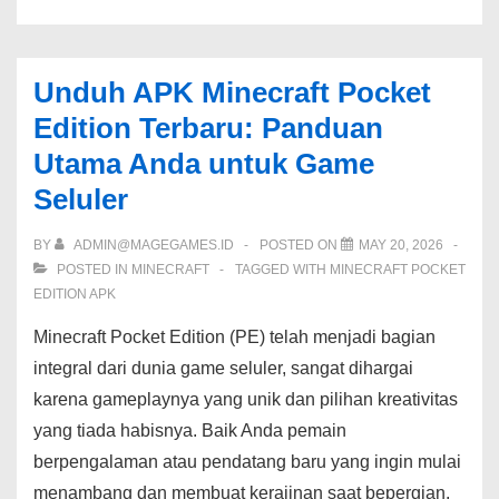
Unduh APK Minecraft Pocket
Edition Terbaru: Panduan
Utama Anda untuk Game
Seluler
BY
ADMIN@MAGEGAMES.ID
POSTED ON
MAY 20, 2026
POSTED IN
MINECRAFT
TAGGED WITH
MINECRAFT POCKET
EDITION APK
Minecraft Pocket Edition (PE) telah menjadi bagian
integral dari dunia game seluler, sangat dihargai
karena gameplaynya yang unik dan pilihan kreativitas
yang tiada habisnya. Baik Anda pemain
berpengalaman atau pendatang baru yang ingin mulai
menambang dan membuat kerajinan saat bepergian,