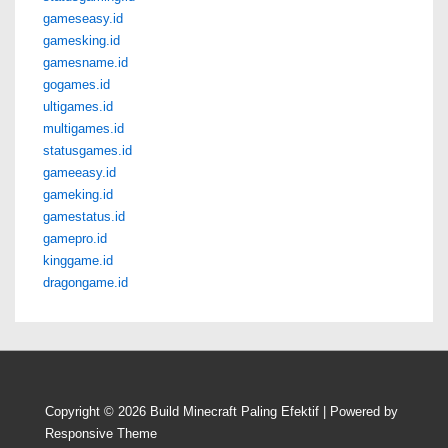
gameseasy.id
gamesking.id
gamesname.id
gogames.id
ultigames.id
multigames.id
statusgames.id
gameeasy.id
gameking.id
gamestatus.id
gamepro.id
kinggame.id
dragongame.id
Copyright © 2026
Build Minecraft Paling Efektif
| Powered by
Responsive Theme