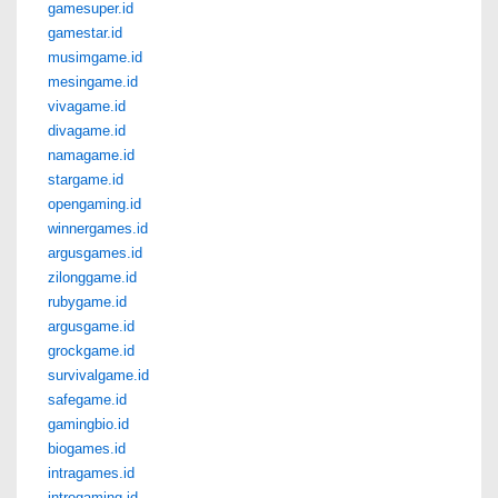
gamesuper.id
gamestar.id
musimgame.id
mesingame.id
vivagame.id
divagame.id
namagame.id
stargame.id
opengaming.id
winnergames.id
argusgames.id
zilonggame.id
rubygame.id
argusgame.id
grockgame.id
survivalgame.id
safegame.id
gamingbio.id
biogames.id
intragames.id
introgaming.id