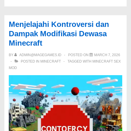
Menjelajahi Kontroversi dan
Dampak Modifikasi Dewasa
Minecraft
BY
ADMIN@MAGEGAMES.ID
POSTED ON
MARCH 7, 2026
POSTED IN
MINECRAFT
TAGGED WITH
MINECRAFT SEX
MOD