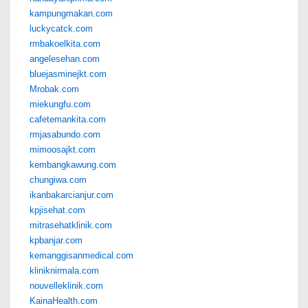
kampungmakan.com
luckycatck.com
rmbakoelkita.com
angelesehan.com
bluejasminejkt.com
Mrobak.com
miekungfu.com
cafetemankita.com
rmjasabundo.com
mimoosajkt.com
kembangkawung.com
chungiwa.com
ikanbakarcianjur.com
kpjisehat.com
mitrasehatklinik.com
kpbanjar.com
kemanggisanmedical.com
kliniknirmala.com
nouvelleklinik.com
KainaHealth.com