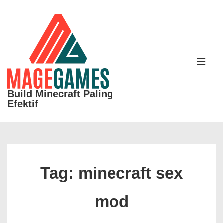
↓
Skip
to
Main
Main
Content
Navigati
ME
Build Minecraft Paling
Efektif
Tag:
minecraft sex
mod