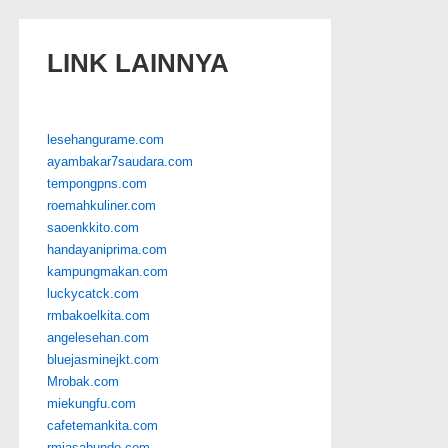
LINK LAINNYA
lesehangurame.com
ayambakar7saudara.com
tempongpns.com
roemahkuliner.com
saoenkkito.com
handayaniprima.com
kampungmakan.com
luckycatck.com
rmbakoelkita.com
angelesehan.com
bluejasminejkt.com
Mrobak.com
miekungfu.com
cafetemankita.com
rmjasabundo.com