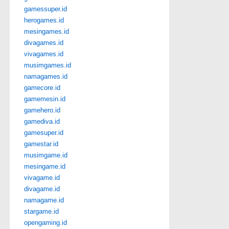
gamessuper.id
herogames.id
mesingames.id
divagames.id
vivagames.id
musimgames.id
namagames.id
gamecore.id
gamemesin.id
gamehero.id
gamediva.id
gamesuper.id
gamestar.id
musimgame.id
mesingame.id
vivagame.id
divagame.id
namagame.id
stargame.id
opengaming.id