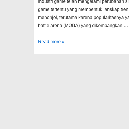
Industri game telah mengalami perubahan si
game tertentu yang membentuk lanskap tren
menonjol, terutama karena popularitasnya y
battle arena (MOBA) yang dikembangkan …
Meningkatnya
Read more »
Popularitas
Mobile
Legends
di
Tiongkok
Mempengaruhi
Tren
Gaming
Global