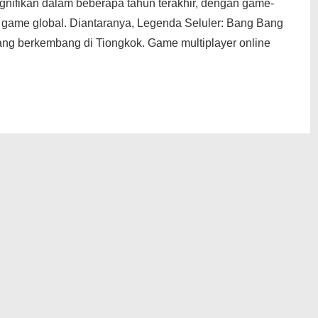
gnifikan dalam beberapa tahun terakhir, dengan game-
 game global. Diantaranya, Legenda Seluler: Bang Bang
ang berkembang di Tiongkok. Game multiplayer online