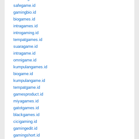
safegame.id
gamingbio.id
biogames.id
intragames.id
introgaming.id
tempatgames.id
suaragame.id
intragame.id
omnigame.id
kumpulangames.id
biogame.id
kumpulangame.id
tempatgame.id
gamesproduct.id
miyagames.id
gatotgames.id
blackgames.id
cicigaming.id
gamingedit.id
gamingshort.id