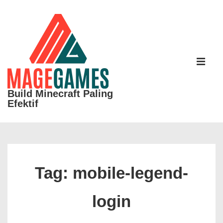
↓
Skip
to
Main
Main
Content
Navigati
ME
Build Minecraft Paling
Efektif
Tag:
mobile-legend-
login