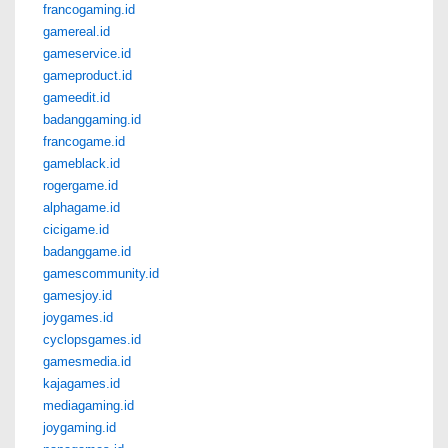
francogaming.id
gamereal.id
gameservice.id
gameproduct.id
gameedit.id
badanggaming.id
francogame.id
gameblack.id
rogergame.id
alphagame.id
cicigame.id
badanggame.id
gamescommunity.id
gamesjoy.id
joygames.id
cyclopsgames.id
gamesmedia.id
kajagames.id
mediagaming.id
joygaming.id