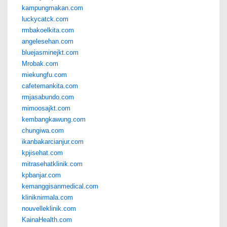
kampungmakan.com
luckycatck.com
rmbakoelkita.com
angelesehan.com
bluejasminejkt.com
Mrobak.com
miekungfu.com
cafetemankita.com
rmjasabundo.com
mimoosajkt.com
kembangkawung.com
chungiwa.com
ikanbakarcianjur.com
kpjisehat.com
mitrasehatklinik.com
kpbanjar.com
kemanggisanmedical.com
kliniknirmala.com
nouvelleklinik.com
KainaHealth.com