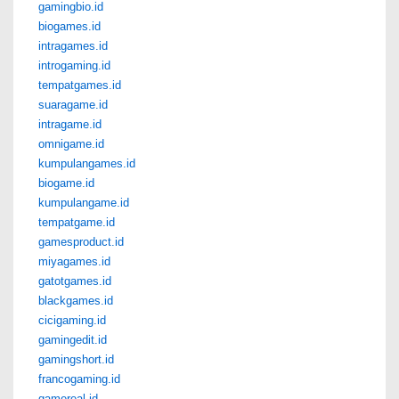
gamingbio.id
biogames.id
intragames.id
introgaming.id
tempatgames.id
suaragame.id
intragame.id
omnigame.id
kumpulangames.id
biogame.id
kumpulangame.id
tempatgame.id
gamesproduct.id
miyagames.id
gatotgames.id
blackgames.id
cicigaming.id
gamingedit.id
gamingshort.id
francogaming.id
gamereal.id