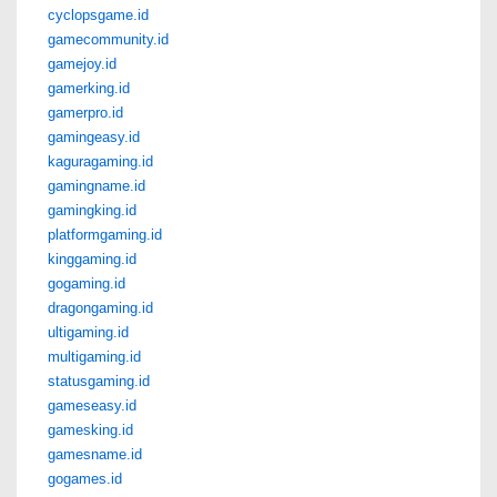
cyclopsgame.id
gamecommunity.id
gamejoy.id
gamerking.id
gamerpro.id
gamingeasy.id
kaguragaming.id
gamingname.id
gamingking.id
platformgaming.id
kinggaming.id
gogaming.id
dragongaming.id
ultigaming.id
multigaming.id
statusgaming.id
gameseasy.id
gamesking.id
gamesname.id
gogames.id