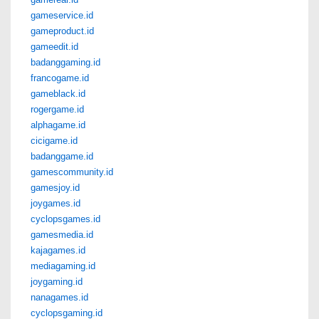
gameservice.id
gameproduct.id
gameedit.id
badanggaming.id
francogame.id
gameblack.id
rogergame.id
alphagame.id
cicigame.id
badanggame.id
gamescommunity.id
gamesjoy.id
joygames.id
cyclopsgames.id
gamesmedia.id
kajagames.id
mediagaming.id
joygaming.id
nanagames.id
cyclopsgaming.id