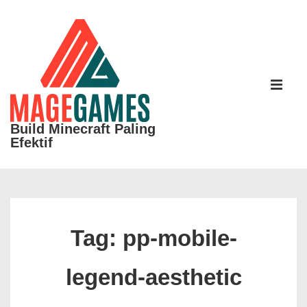
↓
Skip
to
Main
Main
Content
Navigati
ME
Build Minecraft Paling
Efektif
Tag:
pp-mobile-
legend-aesthetic