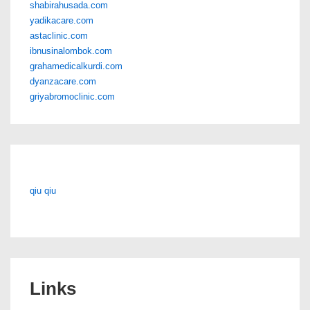
shabirahusada.com
yadikacare.com
astaclinic.com
ibnusinalombok.com
grahamedicalkurdi.com
dyanzacare.com
griyabromoclinic.com
qiu qiu
Links