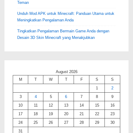
Teman
Unduh Mod APK untuk Minecraft: Panduan Utama untuk
Meningkatkan Pengalaman Anda
Tingkatkan Pengalaman Bermain Game Anda dengan
Desain 3D Skin Minecraft yang Menakjubkan
August 2026
M
T
W
T
F
S
S
1
2
3
4
5
6
7
8
9
10
11
12
13
14
15
16
17
18
19
20
21
22
23
24
25
26
27
28
29
30
31