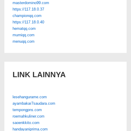
masterdomino99.com
https://117.18.0.37
championqq.com
https://117.18.0.40
hematqq.com
murniqq.com
menuqq.com
LINK LAINNYA
lesehangurame.com
ayambakar7saudara.com
tempongpns.com
roemahkuliner.com
saoenkkito.com
handayaniprima.com