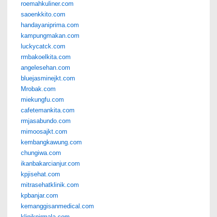
roemahkuliner.com
saoenkkito.com
handayaniprima.com
kampungmakan.com
luckycatck.com
rmbakoelkita.com
angelesehan.com
bluejasminejkt.com
Mrobak.com
miekungfu.com
cafetemankita.com
rmjasabundo.com
mimoosajkt.com
kembangkawung.com
chungiwa.com
ikanbakarcianjur.com
kpjisehat.com
mitrasehatklinik.com
kpbanjar.com
kemanggisanmedical.com
kliniknirmala.com