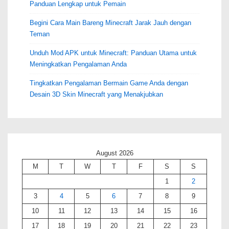
Panduan Lengkap untuk Pemain
Begini Cara Main Bareng Minecraft Jarak Jauh dengan
Teman
Unduh Mod APK untuk Minecraft: Panduan Utama untuk
Meningkatkan Pengalaman Anda
Tingkatkan Pengalaman Bermain Game Anda dengan
Desain 3D Skin Minecraft yang Menakjubkan
August 2026
M
T
W
T
F
S
S
1
2
3
4
5
6
7
8
9
10
11
12
13
14
15
16
17
18
19
20
21
22
23