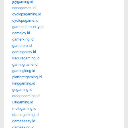
joygaming.id
nanagames.id
cyclopsgaming.id
cyclopsgame.id
gamecommunity.id
gamejoy.id
gamerking.id
gamerpro.id
gamingeasy.id
kaguragaming.id
gamingname.id
gamingking.id
platformgaming.id
kinggaming.id
gogaming.id
dragongaming.id
ultigaming.id
multigaming.id
statusgaming.id
gameseasy.id
gamesking.id