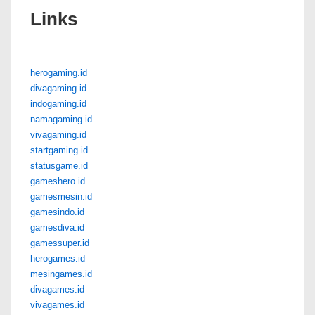
Links
herogaming.id
divagaming.id
indogaming.id
namagaming.id
vivagaming.id
startgaming.id
statusgame.id
gameshero.id
gamesmesin.id
gamesindo.id
gamesdiva.id
gamessuper.id
herogames.id
mesingames.id
divagames.id
vivagames.id