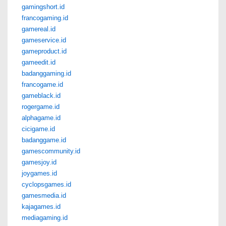
gamingshort.id
francogaming.id
gamereal.id
gameservice.id
gameproduct.id
gameedit.id
badanggaming.id
francogame.id
gameblack.id
rogergame.id
alphagame.id
cicigame.id
badanggame.id
gamescommunity.id
gamesjoy.id
joygames.id
cyclopsgames.id
gamesmedia.id
kajagames.id
mediagaming.id