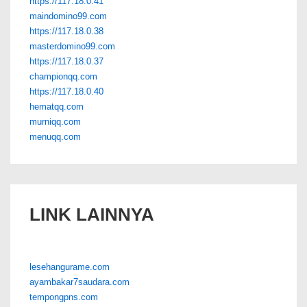
https://117.18.0.41
maindomino99.com
https://117.18.0.38
masterdomino99.com
https://117.18.0.37
championqq.com
https://117.18.0.40
hematqq.com
murniqq.com
menuqq.com
LINK LAINNYA
lesehangurame.com
ayambakar7saudara.com
tempongpns.com