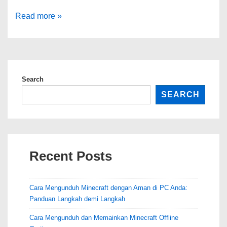
Total
Read more »
Ekspansi
Pahlawan
di
Legenda
Search
Seluler:
SEARCH
Apa
yang
Dapat
Diharapkan
Recent Posts
Pemain
Cara Mengunduh Minecraft dengan Aman di PC Anda:
Panduan Langkah demi Langkah
Cara Mengunduh dan Memainkan Minecraft Offline