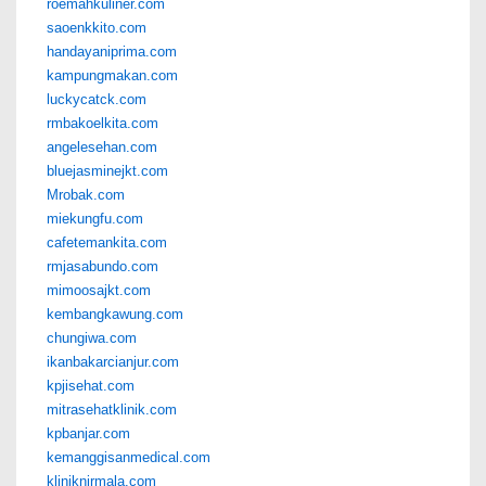
roemahkuliner.com
saoenkkito.com
handayaniprima.com
kampungmakan.com
luckycatck.com
rmbakoelkita.com
angelesehan.com
bluejasminejkt.com
Mrobak.com
miekungfu.com
cafetemankita.com
rmjasabundo.com
mimoosajkt.com
kembangkawung.com
chungiwa.com
ikanbakarcianjur.com
kpjisehat.com
mitrasehatklinik.com
kpbanjar.com
kemanggisanmedical.com
kliniknirmala.com