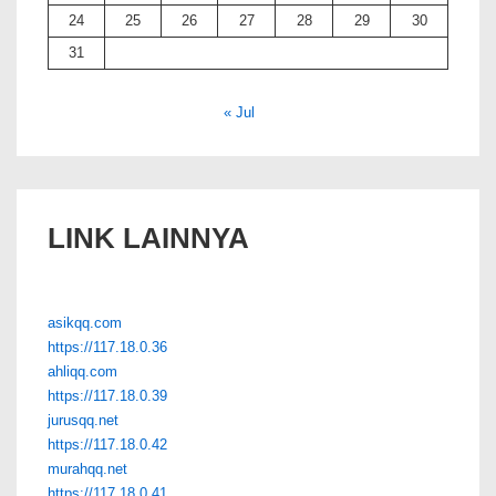
24
25
26
27
28
29
30
31
« Jul
LINK LAINNYA
asikqq.com
https://117.18.0.36
ahliqq.com
https://117.18.0.39
jurusqq.net
https://117.18.0.42
murahqq.net
https://117.18.0.41