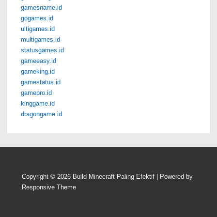
gamesname.id
gogames.id
ultigames.id
multigames.id
statusgames.id
gameeasy.id
gameking.id
gamestatus.id
gamepro.id
kinggame.id
dragongame.id
Copyright © 2026
Build Minecraft Paling Efektif
| Powered by
Responsive Theme