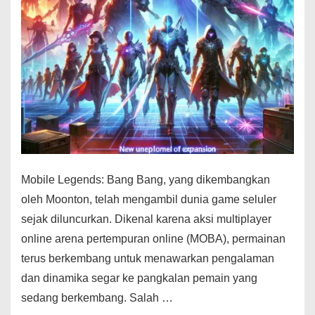
Mobile Legends: Bang Bang, yang dikembangkan
oleh Moonton, telah mengambil dunia game seluler
sejak diluncurkan. Dikenal karena aksi multiplayer
online arena pertempuran online (MOBA), permainan
terus berkembang untuk menawarkan pengalaman
dan dinamika segar ke pangkalan pemain yang
sedang berkembang. Salah …