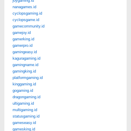
joygaming.id
nanagames.id
cyclopsgaming.id
cyclopsgame.id
gamecommunity.id
gamejoy.id
gamerking.id
gamerpro.id
gamingeasy.id
kaguragaming.id
gamingname.id
gamingking.id
platformgaming.id
kinggaming.id
gogaming.id
dragongaming.id
ultigaming.id
multigaming.id
statusgaming.id
gameseasy.id
gamesking.id