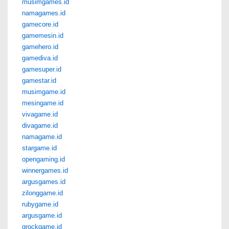
musimgames.id
namagames.id
gamecore.id
gamemesin.id
gamehero.id
gamediva.id
gamesuper.id
gamestar.id
musimgame.id
mesingame.id
vivagame.id
divagame.id
namagame.id
stargame.id
opengaming.id
winnergames.id
argusgames.id
zilonggame.id
rubygame.id
argusgame.id
grockgame.id