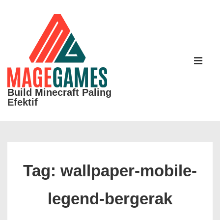
↓
Skip
to
Main
Main
Content
Navigati
ME
Build Minecraft Paling
Efektif
Tag:
wallpaper-mobile-
legend-bergerak