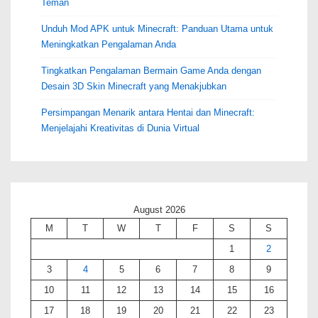
Teman
Unduh Mod APK untuk Minecraft: Panduan Utama untuk
Meningkatkan Pengalaman Anda
Tingkatkan Pengalaman Bermain Game Anda dengan
Desain 3D Skin Minecraft yang Menakjubkan
Persimpangan Menarik antara Hentai dan Minecraft:
Menjelajahi Kreativitas di Dunia Virtual
August 2026
M
T
W
T
F
S
S
1
2
3
4
5
6
7
8
9
10
11
12
13
14
15
16
17
18
19
20
21
22
23