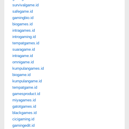
survivalgame.id
safegame.id
gamingbio.id
biogames.id
intragames.id
introgaming.id
tempatgames.id
suaragame.id
intragame.id
omnigame.id
kumpulangames.id
biogame.id
kumpulangame.id
tempatgame.id
gamesproduct.id
miyagames.id
gatotgames.id
blackgames.id
cicigaming.id
gamingedit.id