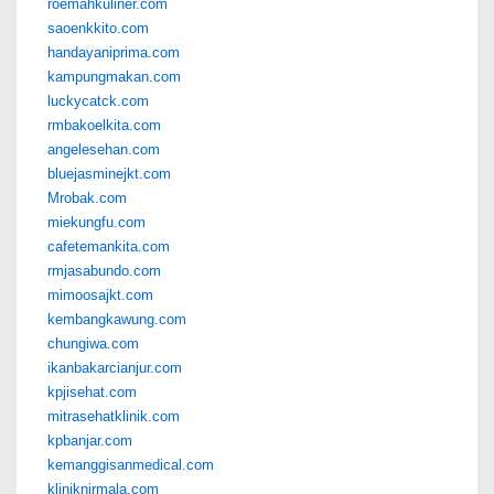
roemahkuliner.com
saoenkkito.com
handayaniprima.com
kampungmakan.com
luckycatck.com
rmbakoelkita.com
angelesehan.com
bluejasminejkt.com
Mrobak.com
miekungfu.com
cafetemankita.com
rmjasabundo.com
mimoosajkt.com
kembangkawung.com
chungiwa.com
ikanbakarcianjur.com
kpjisehat.com
mitrasehatklinik.com
kpbanjar.com
kemanggisanmedical.com
kliniknirmala.com