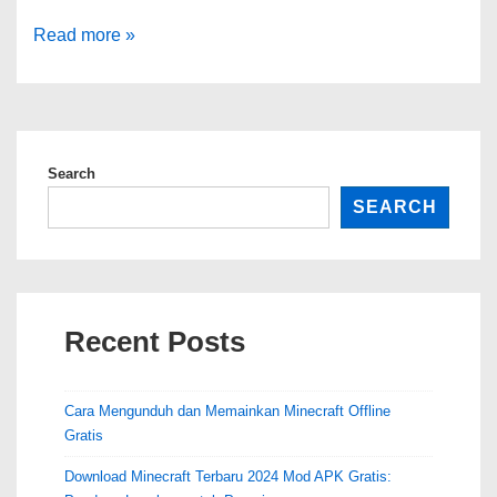
Membuka
Read more »
Kunci
Strategi
WDP:
Menguasai
Search
Taktik
SEARCH
Legenda
Seluler
Recent Posts
Cara Mengunduh dan Memainkan Minecraft Offline
Gratis
Download Minecraft Terbaru 2024 Mod APK Gratis: