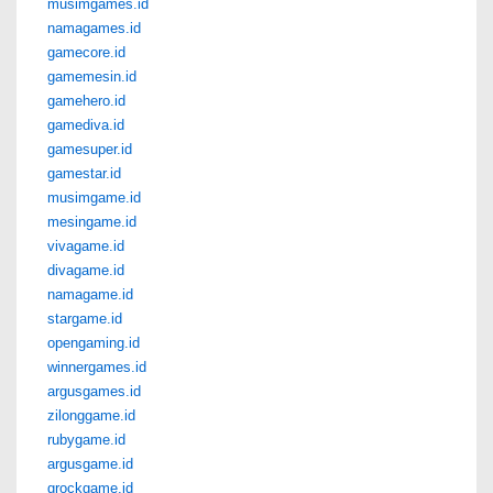
musimgames.id
namagames.id
gamecore.id
gamemesin.id
gamehero.id
gamediva.id
gamesuper.id
gamestar.id
musimgame.id
mesingame.id
vivagame.id
divagame.id
namagame.id
stargame.id
opengaming.id
winnergames.id
argusgames.id
zilonggame.id
rubygame.id
argusgame.id
grockgame.id