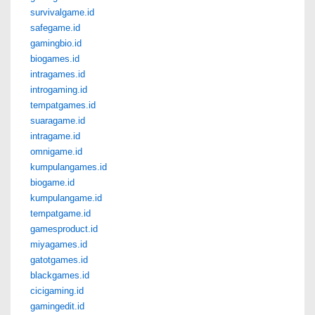
survivalgame.id
safegame.id
gamingbio.id
biogames.id
intragames.id
introgaming.id
tempatgames.id
suaragame.id
intragame.id
omnigame.id
kumpulangames.id
biogame.id
kumpulangame.id
tempatgame.id
gamesproduct.id
miyagames.id
gatotgames.id
blackgames.id
cicigaming.id
gamingedit.id