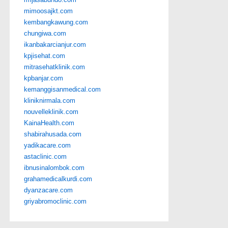
mimoosajkt.com
kembangkawung.com
chungiwa.com
ikanbakarcianjur.com
kpjisehat.com
mitrasehatklinik.com
kpbanjar.com
kemanggisanmedical.com
kliniknirmala.com
nouvelleklinik.com
KainaHealth.com
shabirahusada.com
yadikacare.com
astaclinic.com
ibnusinalombok.com
grahamedicalkurdi.com
dyanzacare.com
griyabromoclinic.com