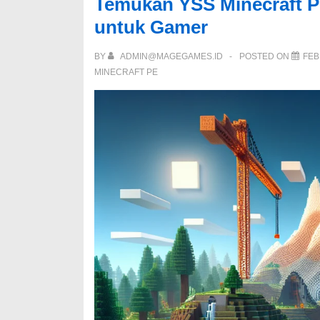
Temukan YSS Minecraft PE 
untuk Gamer
BY
ADMIN@MAGEGAMES.ID
POSTED ON
FEB
MINECRAFT PE