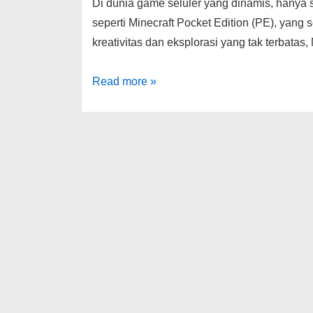
Di dunia game seluler yang dinamis, hanya 
seperti Minecraft Pocket Edition (PE), yang
kreativitas dan eksplorasi yang tak terbat
Temukan
Read more »
YSS
Minecraft
PE
Terbaik:
Fitur,
Tip,
dan
Trik
untuk
Gamer