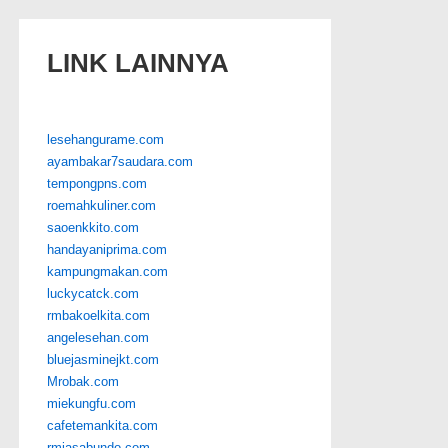
LINK LAINNYA
lesehangurame.com
ayambakar7saudara.com
tempongpns.com
roemahkuliner.com
saoenkkito.com
handayaniprima.com
kampungmakan.com
luckycatck.com
rmbakoelkita.com
angelesehan.com
bluejasminejkt.com
Mrobak.com
miekungfu.com
cafetemankita.com
rmjasabundo.com