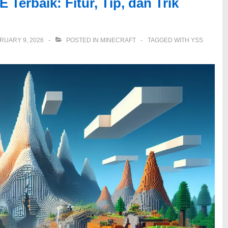
Terbaik: Fitur, Tip, dan Trik
RUARY 9, 2026
POSTED IN
MINECRAFT
TAGGED WITH
YSS