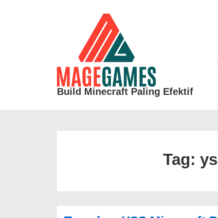
↓
Skip
to
Ma
Main
Na
Content
Build Minecraft Paling Efektif
Tag:
ys