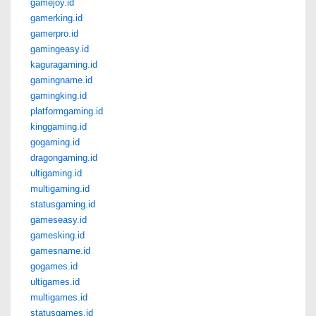
gamejoy.id
gamerking.id
gamerpro.id
gamingeasy.id
kaguragaming.id
gamingname.id
gamingking.id
platformgaming.id
kinggaming.id
gogaming.id
dragongaming.id
ultigaming.id
multigaming.id
statusgaming.id
gameseasy.id
gamesking.id
gamesname.id
gogames.id
ultigames.id
multigames.id
statusgames.id