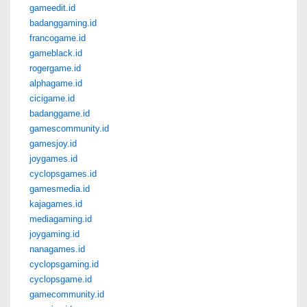
gameedit.id
badanggaming.id
francogame.id
gameblack.id
rogergame.id
alphagame.id
cicigame.id
badanggame.id
gamescommunity.id
gamesjoy.id
joygames.id
cyclopsgames.id
gamesmedia.id
kajagames.id
mediagaming.id
joygaming.id
nanagames.id
cyclopsgaming.id
cyclopsgame.id
gamecommunity.id