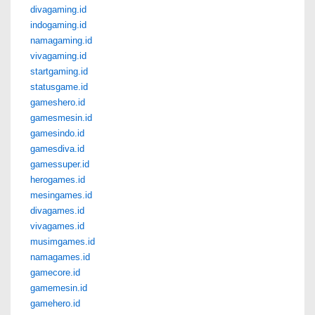
divagaming.id
indogaming.id
namagaming.id
vivagaming.id
startgaming.id
statusgame.id
gameshero.id
gamesmesin.id
gamesindo.id
gamesdiva.id
gamessuper.id
herogames.id
mesingames.id
divagames.id
vivagames.id
musimgames.id
namagames.id
gamecore.id
gamemesin.id
gamehero.id