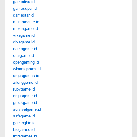
gamediva.id
gamesuper.id
gamestar.id
musimgame.id
mesingame.id
vivagame.id
divagame.id
namagame.id
stargame.id
opengaming.id
winnergames.id
argusgames.id
zilonggame.id
rubygame.id
argusgame.id
grockgame.id
survivalgame.id
safegame.id
gamingbio.id
biogames.id
intragames.id