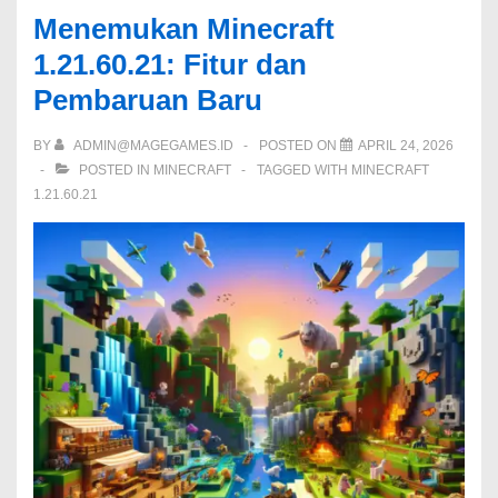
Menemukan Minecraft
1.21.60.21: Fitur dan
Pembaruan Baru
BY
ADMIN@MAGEGAMES.ID
POSTED ON
APRIL 24, 2026
POSTED IN
MINECRAFT
TAGGED WITH
MINECRAFT
1.21.60.21