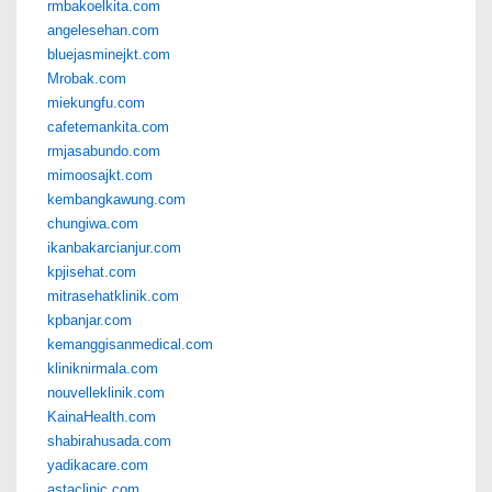
rmbakoelkita.com
angelesehan.com
bluejasminejkt.com
Mrobak.com
miekungfu.com
cafetemankita.com
rmjasabundo.com
mimoosajkt.com
kembangkawung.com
chungiwa.com
ikanbakarcianjur.com
kpjisehat.com
mitrasehatklinik.com
kpbanjar.com
kemanggisanmedical.com
kliniknirmala.com
nouvelleklinik.com
KainaHealth.com
shabirahusada.com
yadikacare.com
astaclinic.com