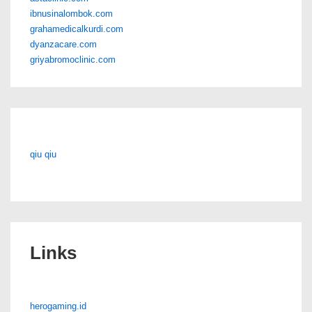
ibnusinalombok.com
grahamedicalkurdi.com
dyanzacare.com
griyabromoclinic.com
qiu qiu
Links
herogaming.id