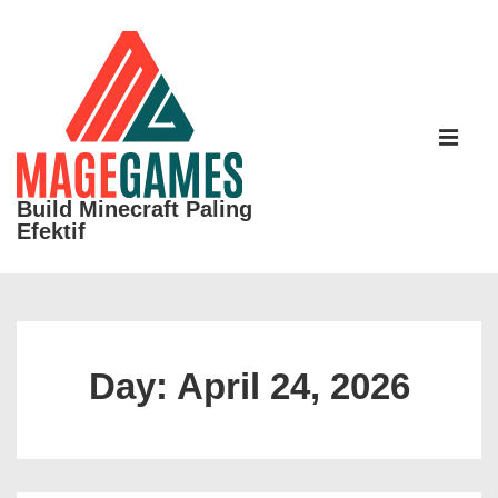
↓
Skip
to
Main
Main
Content
Navigati
ME
Build Minecraft Paling
Efektif
Day:
April 24, 2026