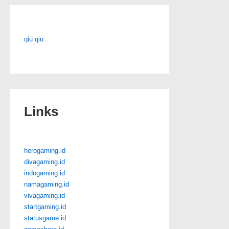
qiu qiu
Links
herogaming.id
divagaming.id
indogaming.id
namagaming.id
vivagaming.id
startgaming.id
statusgame.id