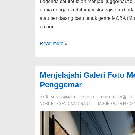
Legenda seluler telah menjadi juggernaut d
dunia dengan kedalaman strategis dan tind
atau pendatang baru untuk genre MOBA (Mul
dalam …
Menguasai
Read more »
medan
perang:
strategi
Menjelajahi Galeri Foto 
untuk
Penggemar
mengalahkan
legenda
BY
ADMIN@MAGEGAMES.ID
POSTED ON
JUL
seluler
MOBILE LEGEND
,
VALORANT
TAGGED WITH
FOTO-