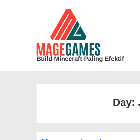
↓
Skip
to
Ma
Main
Na
Content
Build Minecraft Paling Efektif
Day: