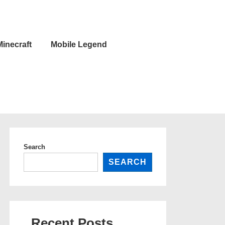
Minecraft
Mobile Legend
Search
SEARCH
Recent Posts