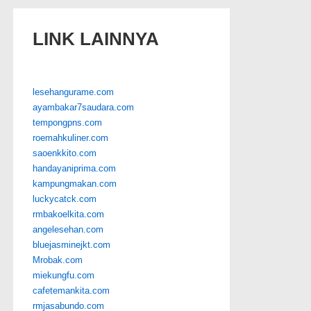
LINK LAINNYA
lesehangurame.com
ayambakar7saudara.com
tempongpns.com
roemahkuliner.com
saoenkkito.com
handayaniprima.com
kampungmakan.com
luckycatck.com
rmbakoelkita.com
angelesehan.com
bluejasminejkt.com
Mrobak.com
miekungfu.com
cafetemankita.com
rmjasabundo.com