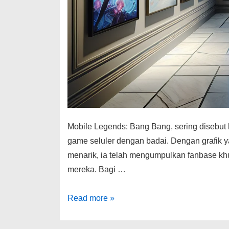
Mobile Legends: Bang Bang, sering disebut 
game seluler dengan badai. Dengan grafik
menarik, ia telah mengumpulkan fanbase k
mereka. Bagi …
Menjelajahi
Read more »
Galeri
Foto