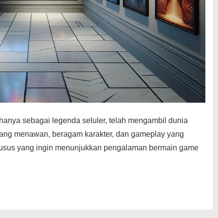
hanya sebagai legenda seluler, telah mengambil dunia
 yang menawan, beragam karakter, dan gameplay yang
husus yang ingin menunjukkan pengalaman bermain game