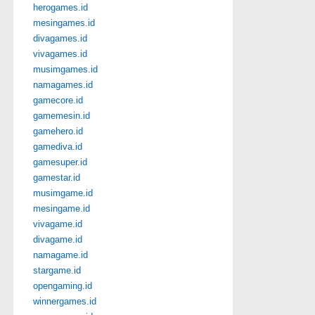
herogames.id
mesingames.id
divagames.id
vivagames.id
musimgames.id
namagames.id
gamecore.id
gamemesin.id
gamehero.id
gamediva.id
gamesuper.id
gamestar.id
musimgame.id
mesingame.id
vivagame.id
divagame.id
namagame.id
stargame.id
opengaming.id
winnergames.id