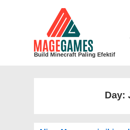
↓
Skip
to
Ma
Main
Na
Content
Build Minecraft Paling Efektif
Day: