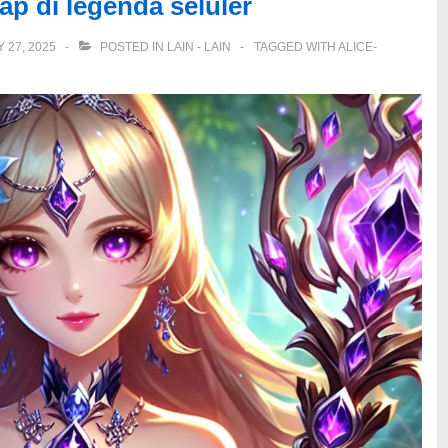
ap di legenda seluler
Y 27, 2025
POSTED IN
LAIN - LAIN
TAGGED WITH
ALICE-