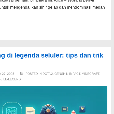
uasai pemain. Di antara ini, Alice – seorang penyihir
untuk mengendalikan sihir gelap dan mendominasi medan
di legenda seluler: tips dan trik
Y 27, 2025
POSTED IN
DOTA 2
,
GENSHIN IMPACT
,
MINECRAFT
,
BILE-LEGEND